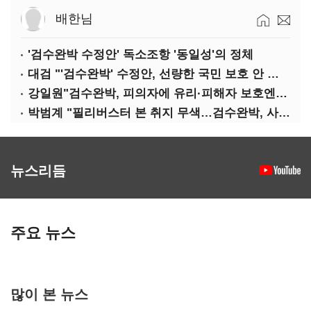
배한님
'검수완박 수정안' 독소조항 '동일성'의 정체
대검 "'검수완박' 수정안, 선량한 국민 보호 안 보여"
강일원"검수완박, 피의자에 유리·피해자 보호엔 문제"
박범계 "필리버스터 본 취지 무색…검수완박, 사실상 합의"
뉴스리듬
주요 뉴스
많이 본 뉴스