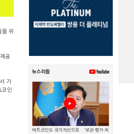
들을 위
 제공
뉴스리듬
서 가
G코인
비트코인도 국가자산으로…'보관·평가·처