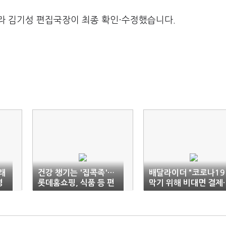
라 김기성 편집국장이 최종 확인·수정했습니다.
래
건강 챙기는 '집콕족'…
배달라이더 "코로나19
영
롯데홈쇼핑, 식품 등 편
막기 위해 비대면 결제·
성 확대
수령 부탁"