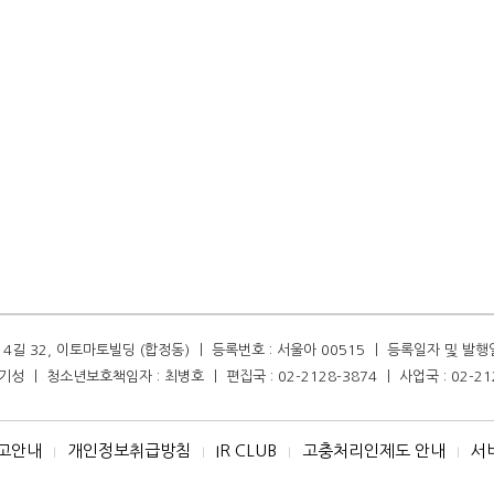
길 32, 이토마토빌딩 (합정동) ㅣ 등록번호 : 서울아 00515 ㅣ 등록일자 및 발행일자 :
성 ㅣ 청소년보호책임자 : 최병호 ㅣ 편집국 : 02-2128-3874 ㅣ 사업국 : 02-21
고안내
개인정보취급방침
IR CLUB
고충처리인제도 안내
서
I
I
I
I