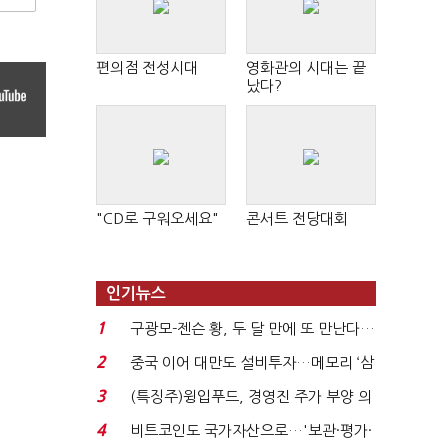
편의점 전성시대
영화관의 시대는 끝
났다?
"CD로 구워오세요"
콘서트 전당대회
인기뉴스
1
구광모-젠슨 황, 두 달 만에 또 만난다…
로봇·AI 등 논...
2
중국 이어 대만도 설비투자…메모리 ‘삼
국전쟁’
3
(특징주)윙입푸드, 경영진 주가 부양 의
지에 상한가...
4
비트코인도 국가자산으로…'보관·평가·