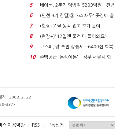
처분' 기준은 ...
5
네이버, 2분기 영업익 5203억원…전년
비 0.2% 감소...
6
(민선 9기 한달)③'7조 채무' 곳간에 충
격…추미애, 20년...
7
(현장+)"팔 생각 접고 호가 높여
요"…'덜 똘똘한 한 채' 20...
8
(현장+)"12일엔 물건 다 들어와요"…
빈 매대 채우며 문 연 ...
9
코스피, 장 초반 상승세…6400선 회복
시도
10
주택공급 '동상이몽'…정부·서울시 협
력 없으면 '공수표'...
 2008. 2. 22
28-3377
비스 이용약관
RSS
구독신청
I
I