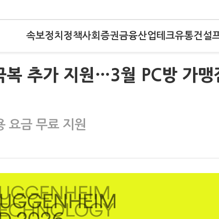
속보
정치
정책
사회
증권
금융
산업
테크
유통
건설
극복 추가 지원…3월 PC방 가맹
용 요금 무료 지원