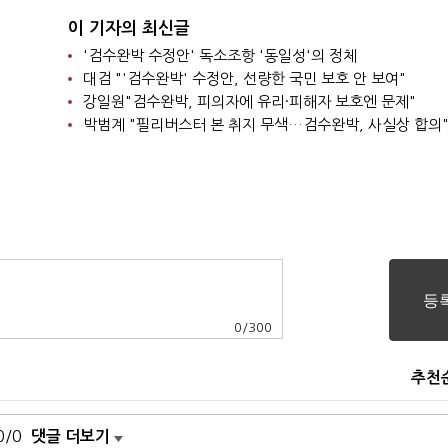
이 기자의 최신글
'검수완박 수정안' 독소조항 '동일성'의 정체
대검 "'검수완박' 수정안, 선량한 국민 보호 안 보여"
강일원"검수완박, 피의자에 유리·피해자 보호엔 문제"
박범계 "필리버스터 본 취지 무색…검수완박, 사실상 합의
0
/
300
추천
0/0
댓글 더보기