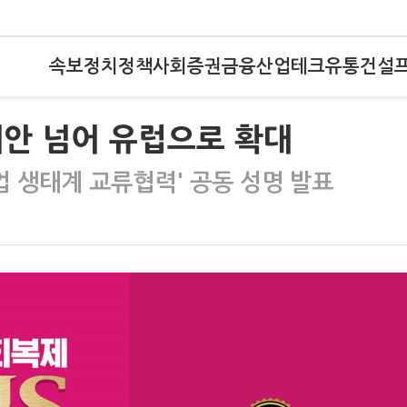
속보
정치
정책
사회
증권
금융
산업
테크
유통
건설
세안 넘어 유럽으로 확대
업 생태계 교류협력' 공동 성명 발표