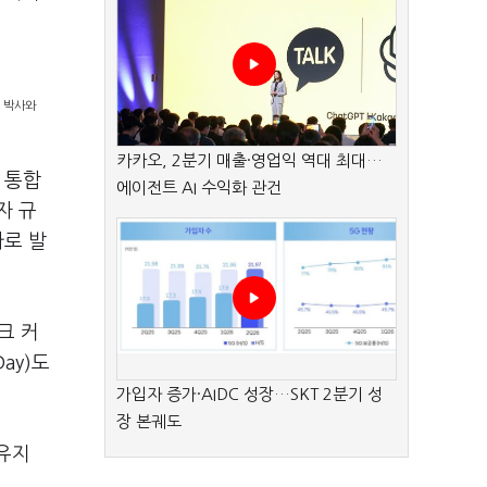
석 박사와
카카오, 2분기 매출·영업익 역대 최대…
 통합
에이전트 AI 수익화 관건
자 규
가로 발
크 커
ay)도
가입자 증가·AIDC 성장…SKT 2분기 성
장 본궤도
유지