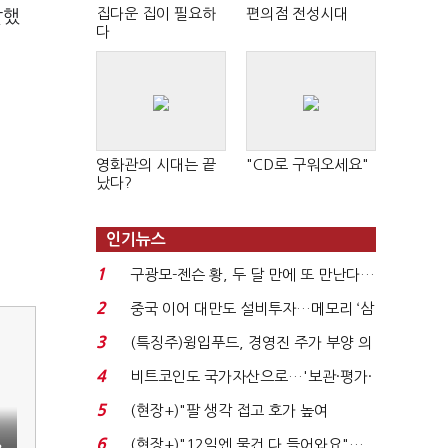
집다운 집이 필요하
편의점 전성시대
말했
다
영화관의 시대는 끝
"CD로 구워오세요"
났다?
인기뉴스
1
구광모-젠슨 황, 두 달 만에 또 만난다…
로봇·AI 등 논...
2
중국 이어 대만도 설비투자…메모리 ‘삼
국전쟁’
3
(특징주)윙입푸드, 경영진 주가 부양 의
지에 상한가...
4
비트코인도 국가자산으로…'보관·평가·
처분' 기준은 ...
5
(현장+)"팔 생각 접고 호가 높여
요"…'덜 똘똘한 한 채' 20...
6
(현장+)"12일엔 물건 다 들어와요"…