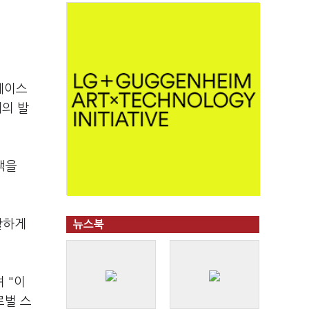
스페이스
계의 발
책을
활하게
뉴스북
 "이
로벌 스