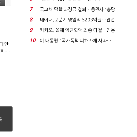
육
빈 매대 채우며 문 연 ...
7
국고채 담합 과징금 철퇴…증권사 '충당
금 폭탄' 우려...
8
네이버, 2분기 영업익 5203억원…전년
비 0.2% 감소...
9
카카오, 올해 임금협약 최종 타결…연봉
6.3% 인상·격려...
10
이 대통령 "국가폭력 피해자에 사과…
(반도체 풍향계, '코스피')②아시아는 공동 운명체?…일본·대만도 '동반 출렁'
적극적 조사로 진...
(반도체 풍향계, '코스피')①삼전·하닉 등락에 '촉각'…코스피·나스닥 '한 몸'