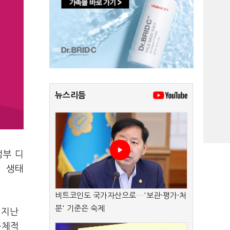
뉴스리듬
정부 디
업 생태
비트코인도 국가자산으로…'보관·평가·처
분' 기준은 숙제
 지난
구체적