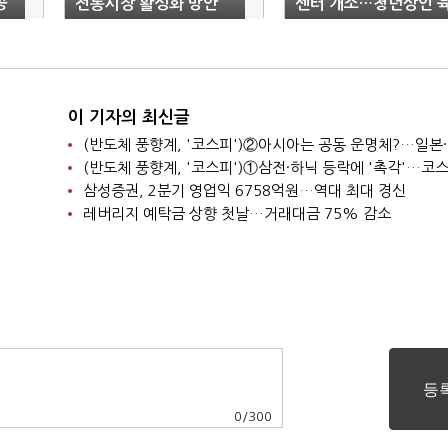
공
전통시장 활성화 방안
센터 개소…청년상인 
논의
성·역량강화 집중
이 기자의 최신글
삼성증권, 2분기 영업익 6758억원…역대 최대 경신
레버리지 예탁금 상향 첫날…거래대금 75% 감소
0
/
300