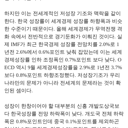
하지만 이는 전세계적인 저성장 기조와 맥락을 같이
한다
.
한국 성장률이 세계경제 성장률 하향폭과 비슷
한 수준이기 때문이다
.
올해 세계경제가 무역전쟁 격
화 속에서 전반적으로 경기둔화가 이뤄진 것이다
.
실
제
IMF
가 최근 한국경제 성장률 전망치를
2.0%
로
1
년전
2.6%
에서
0.6%
포인트 낮춰 잡았는데 이는 세계
경제성장률 인하 조정폭인
0.7%
포인트 보다 낮다
. O
ECD
역시
9
월 세계경제성장률을
2.9%
로
1
년전
3.7%
보다
0.8%
포인트 하향조정했다
.
저성장기조가 우리
나라만의 문제가 아니라 전세계의 문제라는 것이 확
인된 셈이다
.
성장이 한창이어야 할 대부분의 신흥 개발도상국보
다 한국성장률 전망 하락폭이 낮다
.
개도국 전체 하락
폭은
0.8%
포인트인데 중국
0.1%
포인트를 제외하곤