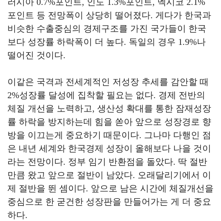
러시아
0.7%
포인트
,
인도
1.3%
포인트
,
멕시코
2.1%
포인트 등 전망폭이 상당히 떨어졌다
.
게다가 한국과
비슷한 수출중심의 경제구조를 가진 국가들이 한국
보다 성장률 하락폭이 더 높다
.
독일의 경우
1.9%
나
떨어진 것이다
.
이같은 국격과 전세계적인 저성장 추세를 감안할 때
2%
성장률 달성에 집착할 필요는 없다
.
경제 전반의
체질 개선을 노력하고
,
생산성 확대를 통한 잠재성장
률 하락을 방지하는데 힘을 쏟아 앞으로 성장경로 향
방을 이끄는게 중요하기 때문이다
.
그나마 다행인 점
은 내년 세계와 한국경제 성장이 올해보다 나을 것이
라는 전망이다
.
정부 임기 반환점을 돌았다
.
딱 절반
만큼 왔고 앞으로 절반이 남았다
.
오래달리기에서 이
제 절반을 뛴 셈이다
.
앞으로 남은 시간에 체질개선을
중심으로 한 굳건한 성장판을 만들어가는 게 더 중요
하다
.