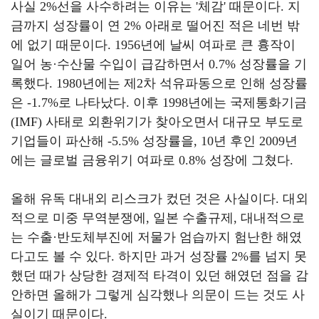
사실
2%
선을 사수하려는 이유는
'
체감
'
때문이다
.
지
금까지 성장률이 연
2%
아래로 떨어진 적은 네번 밖
에 없기 때문이다
. 1956
년에 날씨 여파로 큰 흉작이
일어 농
·
수산물 수입이 급감하면서
0.7%
성장률을 기
록했다
. 1980
년에는 제
2
차 석유파동으로 인해 성장률
은
-1.7%
로 나타났다
.
이후
1998
년에는 국제통화기금
(IMF)
사태로 외환위기가 찾아오면서 대규모 부도로
기업들이 파산해
-5.5%
성장률을
, 10
년 후인
2009
년
에는 글로벌 금융위기 여파로
0.8%
성장에 그쳤다
.
올해 유독 대내외 리스크가 컸던 것은 사실이다
.
대외
적으로 미중 무역분쟁에
,
일본 수출규제
,
대내적으로
는 수출
·
반도체부진에 저물가 엄습까지 험난한 해였
다고도 볼 수 있다
.
하지만 과거 성장률
2%
를 넘지 못
했던 때가 상당한 경제적 타격이 있던 해였던 점을 감
안하면 올해가 그렇게 심각했나 의문이 드는 것도 사
실이기 때문이다
.