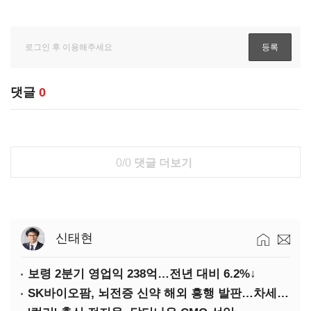
댓글
0
0/0
댓글 더보기
신태현
보령 2분기 영업익 238억…전년 대비 6.2%↓
SK바이오팜, 뇌전증 신약 해외 흥행 발판…차세대 신약 개발 속도