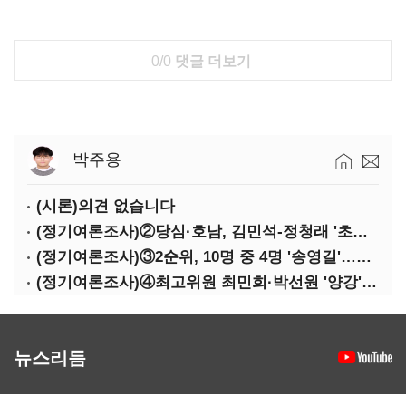
0/0
댓글 더보기
박주용
(시론)의견 없습니다
(정기여론조사)②당심·호남, 김민석-정청래 '초접전'
(정기여론조사)③2순위, 10명 중 4명 '송영길'…정청래 '한 자릿수'
(정기여론조사)④최고위원 최민희·박선원 '양강'…서미화·이성윤·임미애 뒤이어
뉴스리듬