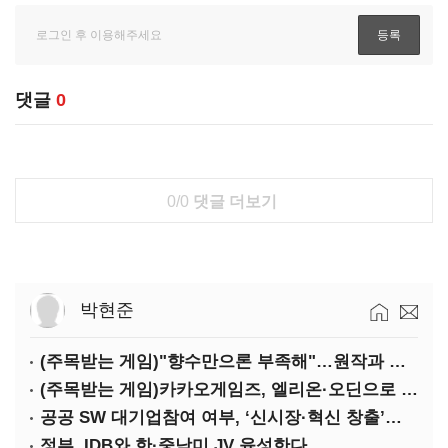
댓글
0
0/0
댓글 더보기
박현준
(주목받는 게임)"향수만으론 부족해"…원작과 차별화 성공한 '리니지M'
(주목받는 게임)카카오게임즈, 엘리온·오딘으로 MMORPG 투트랙 공세
공공 SW 대기업참여 여부, ‘신시장·혁신 창출’도 평가한다
정부, IDB와 한·중남미 JV 육성한다