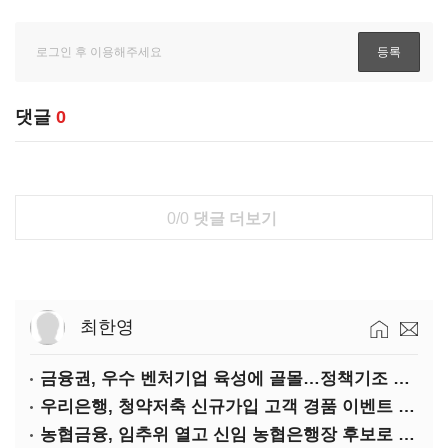
댓글
0
0/0
댓글 더보기
최한영
금융권, 우수 벤처기업 육성에 골몰…정책기조 부응·기술력 확보 차원
우리은행, 청약저축 신규가입 고객 경품 이벤트 실시
농협금융, 임추위 열고 신임 농협은행장 후보로 손병환 추천