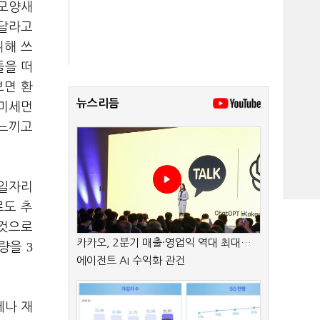
 모양새
어달라고
위해 쓰
들을 떠
보면 환
뉴스리듬
미세먼
 느끼고
 일자리
로도 추
 것으로
카카오, 2분기 매출·영업익 역대 최대…
3
생량을
에이전트 AI 수익화 관건
에나 재