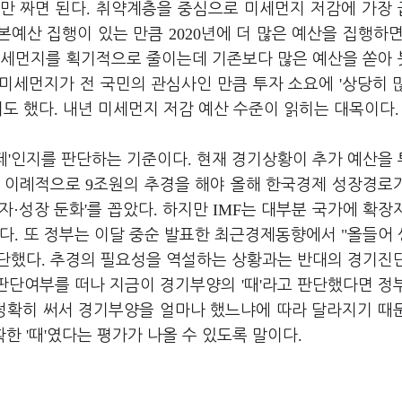
.
만 짜면 된다
취약계층을 중심으로 미세먼지 저감에 가장
2020
 본예산 집행이 있는 만큼
년에 더 많은 예산을 집행하면
미세먼지를 획기적으로 줄이는데 기존보다 많은 예산을 쏟아
'
미세먼지가 전 국민의 관심사인 만큼 투자 소요에
상당히 
.
.
기도 했다
내년 미세먼지 저감 예산 수준이 읽히는 대목이다
'
.
떼
인지를 판단하는 기준이다
현재 경기상황이 추가 예산을
9
 이례적으로
조원의 추경을 해야 올해 한국경제 성장경로
·
'
.
IMF
자
성장 둔화
를 꼽았다
하지만
는 대부분 국가에 확장
.
"
인다
또 정부는 이달 중순 발표한 최근경제동향에서
올들어
.
진단했다
추경의 필요성을 역설하는 상황과는 반대의 경기진
'
'
판단여부를 떠나 지금이 경기부양의
때
라고 판단했다면 정
정확히 써서 경기부양을 얼마나 했느냐에 따라 달라지기 때
'
'
.
확한
때
였다는 평가가 나올 수 있도록 말이다