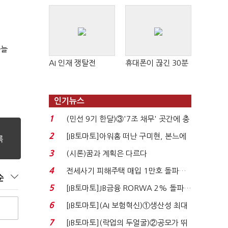
싸늘
AI 인재 쟁탈전
휴대폰이 끊긴 30분
인기뉴스
1
(민선 9기 한달)③'7조 채무' 곳간에 충
격…추미애, 20년...
2
[IB토마토]아워홈 떠난 구미현, 본느에
340억 베팅…가...
3
(시론)꿈과 계획은 다르다
4
전세사기 피해주택 매입 1만호 돌파…
순
누적 피해자 4만2...
5
[IB토마토]JB금융 RORWA 2% 돌파…
실적 견인은 은행 ...
6
[IB토마토](AI 보험혁신)①생산성 최대
80% 개선…현실...
7
[IB토마토](락업의 두얼굴)②공모가 뛰