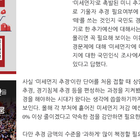
'
'
미세먼지
로 촉발된 미니 
로 기울자 추경 필요여부에
'
'
떼
를 쓰는 것인지 국민도
기로 한 추가예산에 대해서는
올리면 꼭 필요해 보이는 
'
'
경문제에 대해
미세먼지
에
'
지에 대한 국민인식 조사
에
.
있다고 답했다
'
'
사실
미세먼지 추경
이란 단어를 처음 접할 때 
,
추경
경기침체 추경 등을 편성하는 과정을 지켜
경을 해야하는 시대가 왔다는 생각에 씁쓸하기까
.
보인다
올해 각 부처에 흩어진 미세먼지 저감 
0%
이상 줄이겠다고 약속한 점을 감안하면 필요한
'
'
다만 추경 금액의 수준을
과하게
많이 책정할 필