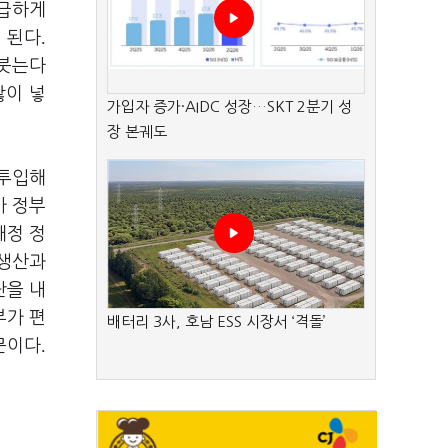
 급하게
.
 된다
 붓는다
많이 넣
가입자 증가·AIDC 성장…SKT 2분기 성
장 본궤도
 투입해
가 정부
재정 정
 생산과
단을 내
부가 편
배터리 3사, 호남 ESS 시장서 ‘격돌’
.
문이다