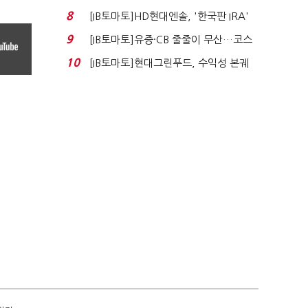
자 첫날 매도…FI ...
8
[IB토마토]HD현대엔솔, '한국판 IRA'
수혜 부상…세액공...
9
[IB토마토]유증·CB 줄줄이 무산…코스
닥 벌점 급증에 ...
10
[IB토마토]현대그린푸드, 수익성 본궤
도…실적 개선에 ...