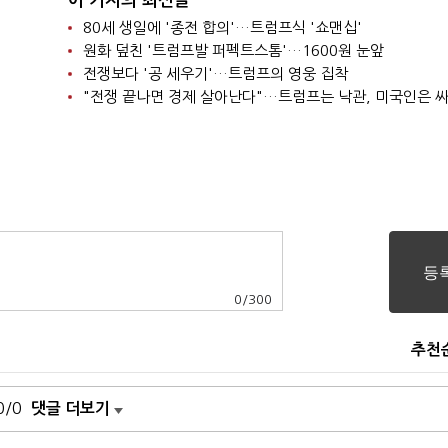
이 기자의 최신글
80세 생일에 '종전 합의'…트럼프식 '쇼맨십'
원화 덮친 '트럼프발 퍼펙트스톰'…1600원 눈앞
전쟁보다 '공 세우기'…트럼프의 영웅 집착
"전쟁 끝나면 경제 살아난다"…트럼프는 낙관, 미국인은 
0
/
300
추천
0/0
댓글 더보기