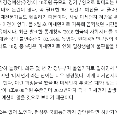
(
)
10
추가경정예산
추경
이
조원 규모의 경기부양으로 확대되는
.
'
'
 대해 논란이 많다
꼭 필요한
때
인건지 예산을 더 풀
.
 경제전문가들도 헷갈리기 때문이다
사실 미세먼지 저감을 
.
3
 이견이 없다
올
월 초 미세먼지로 자욱해 끔찍했던 시간
.
'2018
'
이유에서다
최근 발표한 통계청의
한국의 사회지표
를 
82.5%
.
'
 대한 국민 불안수준이
로 높았다
현대경제연구원의
10
9
서도
명 중
명은 미세먼지로 인해 일상생활에 불편함을
.
상당히 놀랐다
최근 몇 년 간 정부부처 출입기자로 일하면서
'
'
.
봤지만
미세먼지
라는 단어는 너무 생경했다
이제 미세먼지
.
'
'
지 했다
이런 과정들을 봤을 때 미세먼지 추경은
때
가 맞는
1
9000
2022
예산이
조
억원 수준인데
년까지 국내 미세먼지 발
.
 예산이 많을 것으로 보이기 때문이다
.
요는 없어 보인다
편성후 국회통과까지 감안한다면 하반기