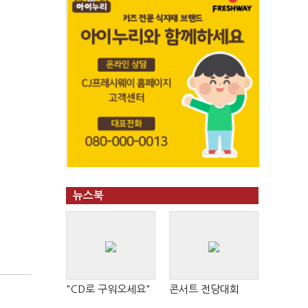
뉴스북
"CD로 구워오세요"
콘서트 전당대회