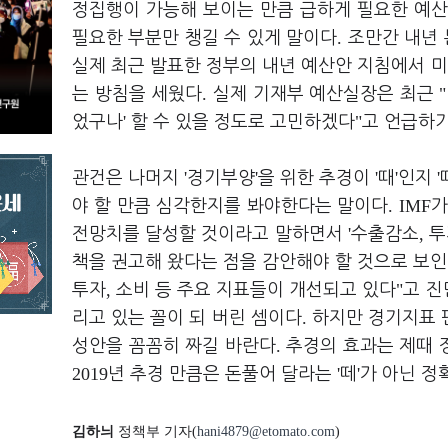
정집행이 가능해 보이는 만큼 급하게 필요한 예산
.
필요한 부분만 챙길 수 있게 말이다
조만간 내년
실제 최근 발표한 정부의 내년 예산안 지침에서 
.
"
는 방침을 세웠다
실제 기재부 예산실장은 최근
'
"
었구나
할 수 있을 정도로 고민하겠다
고 언급하
'
'
'
'
'
관건은 나머지
경기부양
을 위한 추경이
때
인지
. IMF
야 할 만큼 심각한지를 봐야한다는 말이다
가
'
,
전망치를 달성할 것이라고 말하면서
수출감소
투
책을 권고해 왔다는 점을 감안해야 할 것으로 보
,
"
투자
소비 등 주요 지표들이 개선되고 있다
고 
.
리고 있는 꼴이 되 버린 셈이다
하지만 경기지표 
.
성안을 꼼꼼히 짜길 바란다
추경의 효과는 제때 
2019
'
'
년 추경 만큼은 돈풀어 달라는
떼
가 아닌 정
김하늬
정책부 기자(
hani4879@etomato.com
)