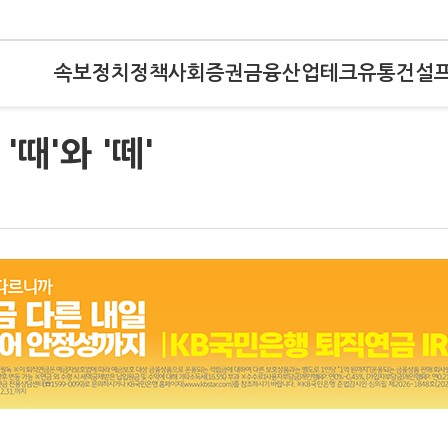
속보
정치
정책
사회
증권
금융
산업
테크
유통
건설
때'와 '떼'