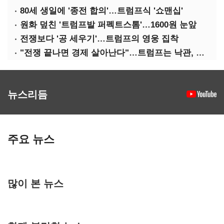
80세 생일에 '종전 합의'…트럼프식 '쇼맨십'
원화 덮친 '트럼프발 퍼펙트스톰'…1600원 눈앞
전쟁보다 '공 세우기'…트럼프의 영웅 집착
"전쟁 끝나면 경제 살아난다"…트럼프는 낙관, 미국인은 싸늘
뉴스리듬
주요 뉴스
많이 본 뉴스