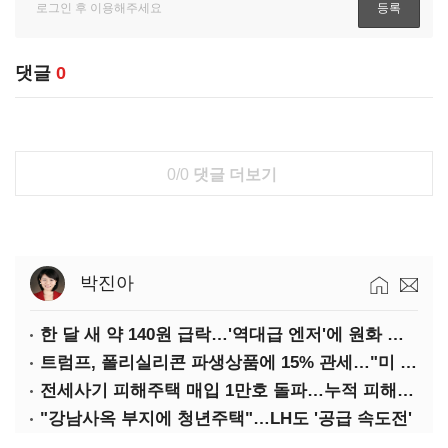
댓글
0
0/0
댓글 더보기
박진아
한 달 새 약 140원 급락…'역대급 엔저'에 원화 변곡점
트럼프, 폴리실리콘 파생상품에 15% 관세…"미 산업 재건"
전세사기 피해주택 매입 1만호 돌파…누적 피해자 4만278명
"강남사옥 부지에 청년주택"…LH도 '공급 속도전'