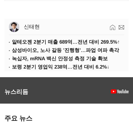
신태현
알테오젠 2분기 매출 689억…전년 대비 269.5%↑
삼성바이오, 노사 갈등 '진행형'…파업 여파 촉각
녹십자, mRNA 백신 안정성 측정 기술 확보
보령 2분기 영업익 238억…전년 대비 6.2%↓
뉴스리듬
주요 뉴스