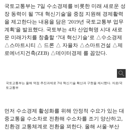
국토교통부는 7
일 수소경제를 비롯한 미래 새로운 성
장 동력이 될
'7
대 혁신기술
'
을 중점 지원해 경제활력
을 제고한다는 내용을 담은
'2019
년 국토교통부 업무
계획
'
을 발표했다
.
국토부는
4
차 산업혁명 시대 새로
운 미래가치를 창출할
‘7
대 혁신기술
’
로
△
수소경제
△
스마트시티
△
드론
△
자율차
△
스마트건설
△
제
로에너지건축
(ZEB)
△
데이터경제 를 꼽았다
.
국토교통부는 올해 역점 추진과제로 7대 혁신기술 확산과 구현을 제시했다. 자료/국
토교통부
먼저 수소경제 활성화를 위해 안정적 수요가 있는 대
중교통을 수소차로 전환해 수소차를 조기 양산하고
,
친환경 교통체계로 전환을 꾀한다
.
올해 서울
·
부산