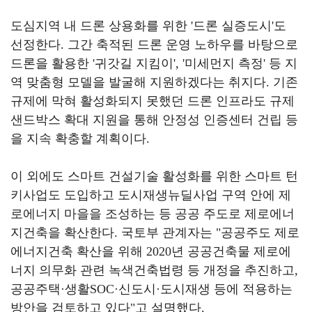
도심지역 내 드론 상용화를 위한
'
드론 실증도시
'
도
선정한다
.
그간 축적된 드론 운영 노하우를 바탕으로
드론을 활용한
'
귀갓길 지킴이
', '
미세먼지 측정
'
등 지
역 맞춤형 모델을 발굴해 지원하겠다는 취지다
.
기존
규제에 막혀 활성화되지 못했던 드론 인프라도 규제
샌드박스 확대 지원을 통해 안정성 인증센터 건립 등
을 지속 확충할 계획이다
.
이 외에도 스마트 건설기술 활성화를 위한 스마트 턴
키사업도 도입하고 도시재생뉴딜사업 구역 안에 제
로에너지 마을을 조성하는 등 공공 주도로 제로에너
지건축을 확산한다
.
국토부 관계자는
"
공공주도 제로
에너지건축 확산을 위해
2020
년 공공건축물 제로에
너지 의무화 관련 녹색건축법령 등 개정을 추진하고
,
공공주택
·
생활
SOC·
신도시
·
도시재생 등에 적용하는
방안을 검토하고 있다
"
고 설명했다
.