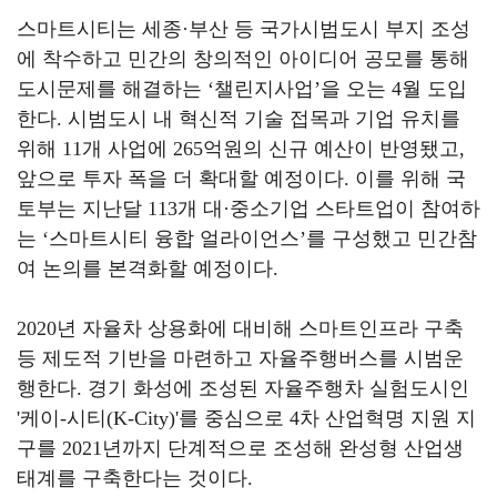
스마트시티는 세종
·
부산 등 국가시범도시 부지 조성
에 착수하고 민간의 창의적인 아이디어 공모를 통해
도시문제를 해결하는
‘
챌린지사업
’
을 오는
4
월 도입
한다
.
시범도시 내 혁신적 기술 접목과 기업 유치를
위해
11
개 사업에
265
억원의 신규 예산이 반영됐고
,
앞으로 투자 폭을 더 확대할 예정이다
.
이를 위해 국
토부는 지난달
113
개 대
·
중소기업 스타트업이 참여하
는
‘
스마트시티 융합 얼라이언스
’
를 구성했고 민간참
여 논의를 본격화할 예정이다
.
2020
년 자율차 상용화에 대비해 스마트인프라 구축
등 제도적 기반을 마련하고 자율주행버스를 시범운
행한다
.
경기 화성에 조성된 자율주행차 실험도시인
'
케이
-
시티
(K-City)'
를 중심으로
4
차 산업혁명 지원 지
구를
2021
년까지 단계적으로 조성해 완성형 산업생
태계를 구축한다는 것이다
.