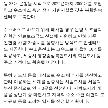
등
35
대 운행을 시작으로
2022
년까지
2000
대를 도입
하고 수소버스 충전
·
정비 기반시설을 갖춘 복합환승
센터도 구축한다
.
수소버스로 바꾸기 위해 폐차할 경우 운영 보조금과
친환경 연료보조금도 신설해 지원하고 면허 기준에
친환경 차량 가중치를 상향하는 방식으로 인센티브
도 제공한다
.
수소충전소는 고속도로에 올해
10
기를
착공하고
,
세종시 행정중심복합도시와 혁신도시 등
주요 거점에도 확충될 예정이다
.
특히 신도시 등을 대상으로 수소 에너지를 생산하고
관리
·
이용하는 체계를 실증하는 시범도시를 서울과
부산 중심으로 연내
3
곳을 선정한다
.
시범도시의 개
념을 상반기 중 마련하고 지역의 수소 수급 여건과 도
시규모 등을 고려해 입지를 선정할 계획이다
.