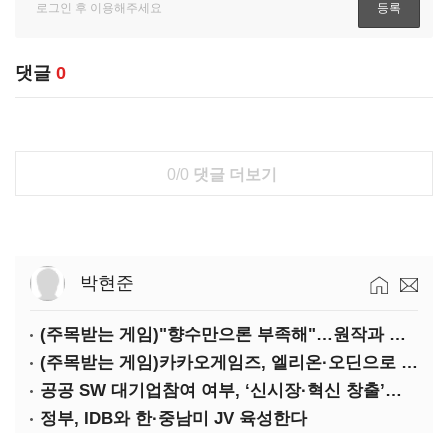
댓글
0
0/0
댓글 더보기
박현준
(주목받는 게임)"향수만으론 부족해"…원작과 차별화 성공한 '리니지M'
(주목받는 게임)카카오게임즈, 엘리온·오딘으로 MMORPG 투트랙 공세
공공 SW 대기업참여 여부, ‘신시장·혁신 창출’도 평가한다
정부, IDB와 한·중남미 JV 육성한다