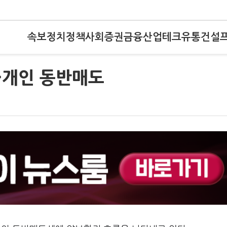
속보
정치
정책
사회
증권
금융
산업
테크
유통
건설
·개인 동반매도