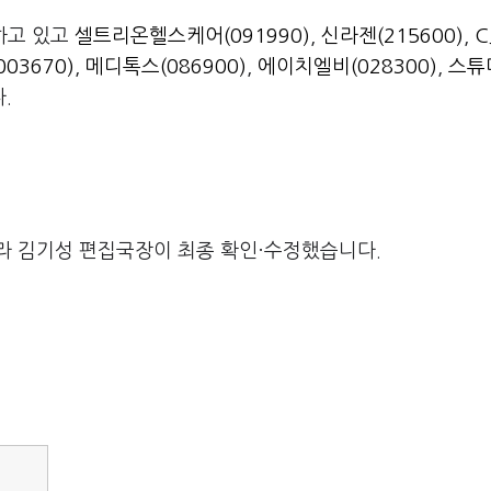
하고 있고
셀트리온헬스케어(091990)
,
신라젠(215600)
,
C
03670)
,
메디톡스(086900)
,
에이치엘비(028300)
,
스튜
.
라 김기성 편집국장이 최종 확인·수정했습니다.