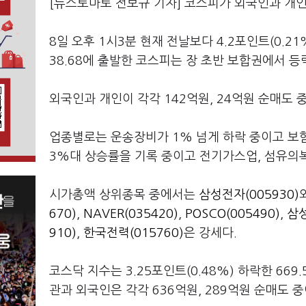
[뉴스토마토 전보규 기자] 코스피가 외국인과 개
8일 오후 1시3분 현재 전날보다 4.2포인트(0.21%
38.68에 출발한 코스피는 장 초반 보합권에서 
외국인과 개인이 각각 142억원, 24억원 순매도 
업종별로는 운송장비가 1% 넘게 하락 중이고 보험
3%대 상승률을 기록 중이고 전기가스업, 섬유의복
시가총액 상위종목 중에서는
삼성전자(005930)
670)
,
NAVER(035420)
,
POSCO(005490)
,
삼성
910)
,
한국전력(015760)
은 강세다.
코스닥 지수는 3.25포인트(0.48%) 하락한 66
관과 외국인은 각각 636억원, 289억원 순매도 중