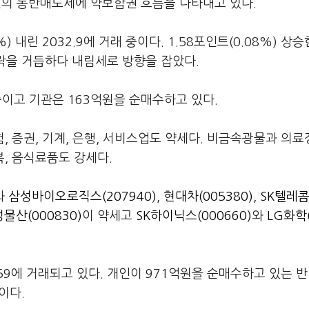
인의 동반매도세에 약보합권 흐름을 나타내고 있다.
) 내린 2032.9에 거래 중이다. 1.58포인트(0.08%) 상승
등락을 거듭하다 내림세로 방향을 잡았다.
중이고 기관은 163억원을 순매수하고 있다.
, 증권, 기계, 은행, 서비스업도 약세다. 비금속광물과 의료
, 음식료품도 강세다.
와
삼성바이오로직스(207940)
,
현대차(005380)
,
SK텔레콤
물산(000830)
이 약세고
SK하이닉스(000660)
와
LG화학(
9.59에 거래되고 있다. 개인이 971억원을 순매수하고 있는 반
이다.