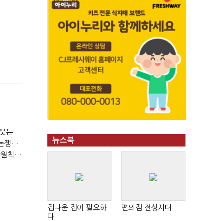
(소년을 심판하라①)"저 사람 죽여도 감옥 안 가죠"…법 비웃는 소년들
뉴스북
(소년을 심판하라②)"촉법소년 연령 낮추자"vs"안된다"…논쟁만 반복
(머나먼 용산공원②)"SOFA 빌미로 국제 관행 '오염자 부담원칙' 무시"
집다운 집이 필요하
편의점 전성시대
다