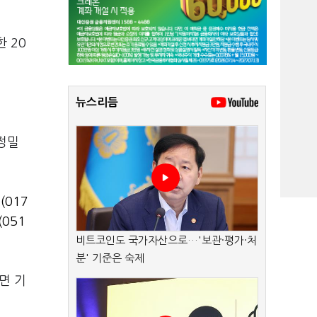
한 20
뉴스리듬
정밀
(017
051
비트코인도 국가자산으로…'보관·평가·처
분' 기준은 숙제
면 기