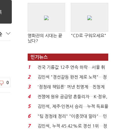
순
영화관의 시대는 끝
"CD로 구워오세요"
났다?
인기뉴스
1
전국 기름값 12주 연속 하락…서울 휘
발윳값 1909원...
2
김민석 "경선갈등 완전 제로 노력"…정
0
청래 "반명 공세 사...
3
'정청래 책임론' 꺼낸 친명계…친청계
는 추가투표 때리기...
4
전쟁에 원유 공급망 흔들리자…K-정유,
에너지안보 핵심...
5
김민석, 제주·인천서 승리…누적 득표율
'1위 탈환'(종합)...
6
"팀 정청래 정리" "이중잣대 말라"…민
주 최고위원 계파 다...
7
김민석, 누적 45.42%로 경선 1위…정