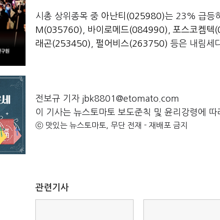
시총 상위종목 중
아난티(025980)
는 23% 급등
M(035760)
,
바이로메드(084990)
,
포스코켐텍(0
래곤(253450)
,
펄어비스(263750)
등은 내림세다
전보규 기자 jbk8801@etomato.com
이 기사는 뉴스토마토 보도준칙 및 윤리강령에 따
ⓒ 맛있는 뉴스토마토, 무단 전재 - 재배포 금지
관련기사