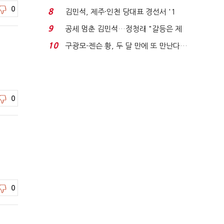
청래와 격차 0.86%p(...
0
8
김민석, 제주·인천 당대표 경선서 '1
위'(1보)...
9
공세 멈춘 김민석…정청래 "갈등은 제
가 수습"
10
구광모-젠슨 황, 두 달 만에 또 만난다…
로봇·AI 등 논...
0
0