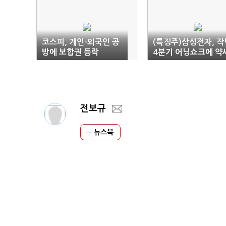
코스피, 개인-외국인 공
(특징주)삼성전자, 작
방에 보합권 등락
4분기 어닝쇼크에 약
전보규
뉴스북