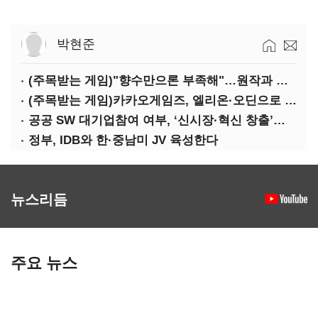
박현준
(주목받는 게임)"향수만으론 부족해"…원작과 차별화 성공한 '리니지M'
(주목받는 게임)카카오게임즈, 엘리온·오딘으로 MMORPG 투트랙 공세
공공 SW 대기업참여 여부, ‘신시장·혁신 창출’도 평가한다
정부, IDB와 한·중남미 JV 육성한다
뉴스리듬
주요 뉴스