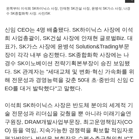
왼쪽부터 이석희 SK하이닉스 사장, 안재현 SK건설 사장, 윤병석 SK가스 사장, 나경
수 SK종합화학 사장. 사진/SK
신임 CEO는 4명 배출됐다. SK하이닉스 사장에 이석
희 사업총괄이, SK건설 사장에 안재현 글로벌Biz. 대
표가, SK가스 사장에 윤병석 Solution&Trading부문
장이 각각 내부 승진했다. SK종합화학 사장에는 나
경수 SK이노베이션 전략기획본부장이 승진 보임됐
다. SK 관계자는 "세대교체 및 변화·혁신 가속화를 위
해 전문성과 경영능력을 갖춘 50대 초·중반의 신임 C
EO를 대거 발탁했다"고 말했다.
이석희 SK하이닉스 사장은 반도체 분야의 세계적 기
술 전문성과 리더십을 갖췄을 뿐 아니라 미래기술연
구원장, DRAM개발사업부문장, 최고운영책임자(CO
O) 등을 역임, 지속가능한 경쟁력을 확보할 적임자로
평가받았다. 박성욱 부회장은 수펙스추구협의회 ICT