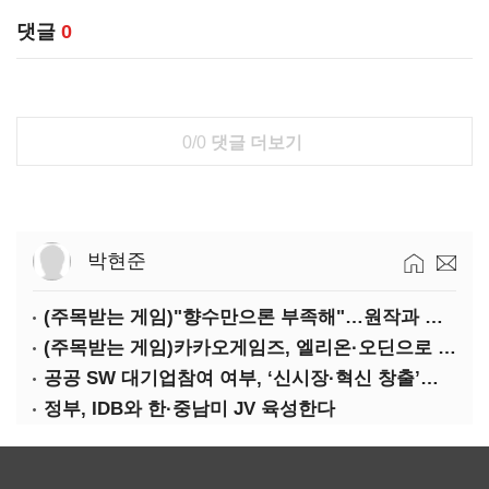
댓글
0
0/0
댓글 더보기
박현준
(주목받는 게임)"향수만으론 부족해"…원작과 차별화 성공한 '리니지M'
(주목받는 게임)카카오게임즈, 엘리온·오딘으로 MMORPG 투트랙 공세
공공 SW 대기업참여 여부, ‘신시장·혁신 창출’도 평가한다
정부, IDB와 한·중남미 JV 육성한다