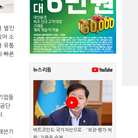
을 벌인
있어 소
형 유통
나 빠른
뉴스리듬
 기업들
성공단
.
비트코인도 국가자산으로…'보관·평가·처
 패션기
분' 기준은 숙제