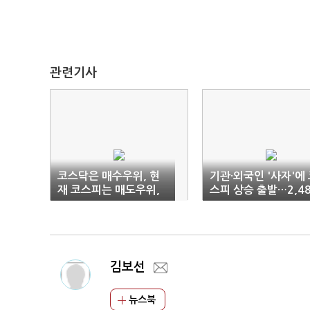
관련기사
코스닥은 매수우위, 현
기관·외국인 '사자'에
재 코스피는 매도우위,
스피 상승 출발…2,4
코스닥을 통해서 스탁론
선 회복
을 이용해보자
김보선
뉴스북