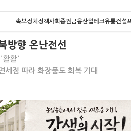
속보
정치
정책
사회
증권
금융
산업
테크
유통
건설
북방향 온난전선
'활활'
면세점 따라 화장품도 회복 기대