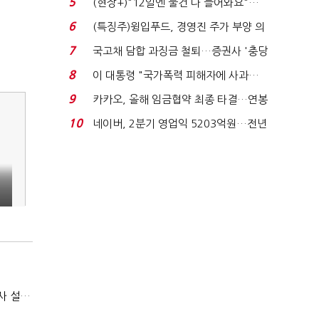
5
(현장+)"12일엔 물건 다 들어와요"…
빈 매대 채우며 문 연 ...
6
(특징주)윙입푸드, 경영진 주가 부양 의
지에 상한가...
7
국고채 담합 과징금 철퇴…증권사 '충당
금 폭탄' 우려...
8
이 대통령 "국가폭력 피해자에 사과…
적극적 조사로 진...
9
카카오, 올해 임금협약 최종 타결…연봉
6.3% 인상·격려...
10
네이버, 2분기 영업익 5203억원…전년
비 0.2% 감소...
(보험사 혁신로드맵)①날씨·도난·동물보험…소액단기보험사 설립 추진