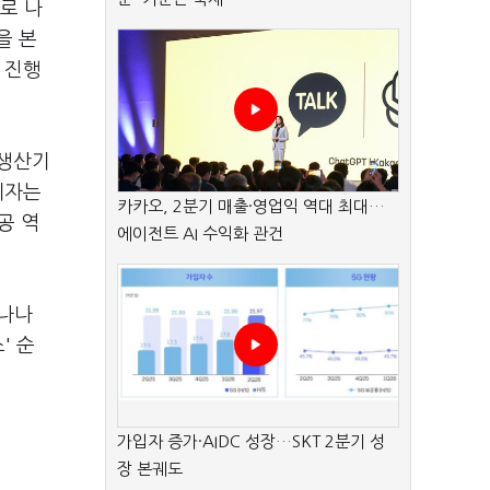
로 나
을 본
 진행
 생산기
계자는
카카오, 2분기 매출·영업익 역대 최대…
공 역
에이전트 AI 수익화 관건
바나나
' 순
가입자 증가·AIDC 성장…SKT 2분기 성
장 본궤도