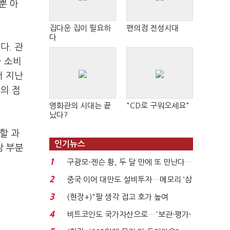
뿐 아
집다운 집이 필요하
편의점 전성시대
다
다. 관
국 소비
서 지난
픽의 점
영화관의 시대는 끝
"CD로 구워오세요"
났다?
할 과
인기뉴스
당 부분
1
구광모-젠슨 황, 두 달 만에 또 만난다…
로봇·AI 등 논...
2
중국 이어 대만도 설비투자…메모리 ‘삼
국전쟁’
3
(현장+)"팔 생각 접고 호가 높여
요"…'덜 똘똘한 한 채' 20...
4
비트코인도 국가자산으로…'보관·평가·
처분' 기준은 ...