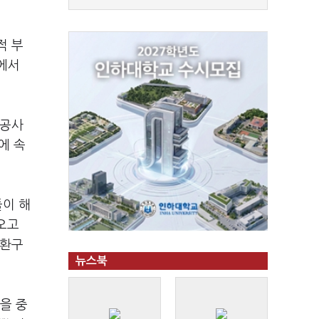
적 부
에서
광공사
에 속
이 해
오고
순환구
뉴스북
을 중