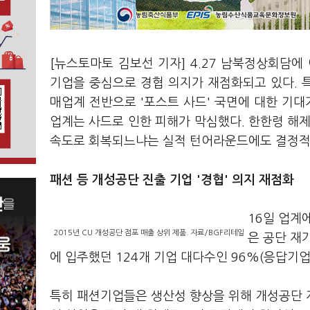
[뉴스토마토 김보선 기자] 4.27 남북정상회담
기업을 중심으로 경협 의지가 재점화되고 있다. 
매업계 전반으로 '포스트 사드' 국면에 대한 기대
업계는 사드로 인한 피해가 막심했다. 한한령 해
속도로 회복되느냐는 실적 턴어라운드에도 결정적
패션 등 개성공단 진출 기업 '경협' 의지 재점화
16일 업계
2015년 CU 개성공단 점포 매출 상위 제품. 자료/BGF리테일
은 공단 재
에 입주했던 124개 기업 대다수인 96%(응답기
특히 패션기업들은 생산성 향상을 위해 개성공단 