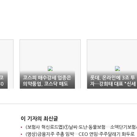
 코
코스피 매수강세 업종은
롯데, 온라인에 3조 투
80
의약품업, 코스닥 매도
자…강희태 대표 "신세
강세종목은 종이?목재
계에 경쟁우위 설 것"
업 스탁론 활용!
이 기자의 최신글
(영상)금융지주 주총 임박…CEO 연임·주주달래기 화두로