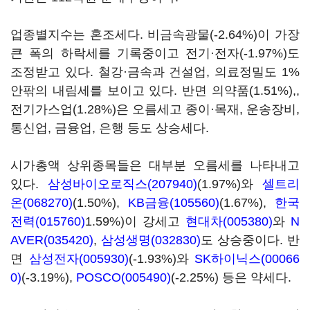
업종별지수는 혼조세다. 비금속광물(-2.64%)이 가장
큰 폭의 하락세를 기록중이고 전기·전자(-1.97%)도
조정받고 있다. 철강·금속과 건설업, 의료정밀도 1%
안팎의 내림세를 보이고 있다. 반면 의약품(1.51%),,
전기가스업(1.28%)은 오름세고 종이·목재, 운송장비,
통신업, 금융업, 은행 등도 상승세다.
시가총액 상위종목들은 대부분 오름세를 나타내고
있다.
삼성바이오로직스(207940)
(1.97%)와
셀트리
온(068270)
(1.50%),
KB금융(105560)
(1.67%),
한국
전력(015760)
1.59%)이 강세고
현대차(005380)
와
N
AVER(035420)
,
삼성생명(032830)
도 상승중이다. 반
면
삼성전자(005930)
(-1.93%)와
SK하이닉스(00066
0)
(-3.19%),
POSCO(005490)
(-2.25%) 등은 약세다.