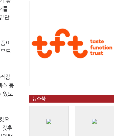
기 좋
재를
 밑단
상품이
 무드
컬러감
덱스 등
수 있도
뉴스북
재킷으
을 갖추