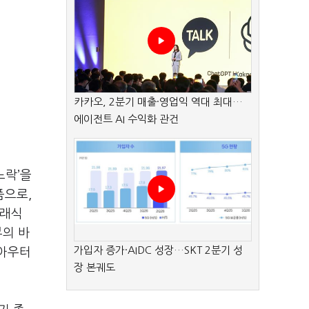
카카오, 2분기 매출·영업익 역대 최대…
에이전트 AI 수익화 관건
노락’을
품으로,
클래식
부의 바
가입자 증가·AIDC 성장…SKT 2분기 성
 아우터
장 본궤도