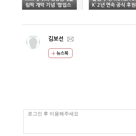
림픽 개막 기념 '팝업스
K’ 2년 연속 공식 후원
토어' 오픈
김보선
뉴스북