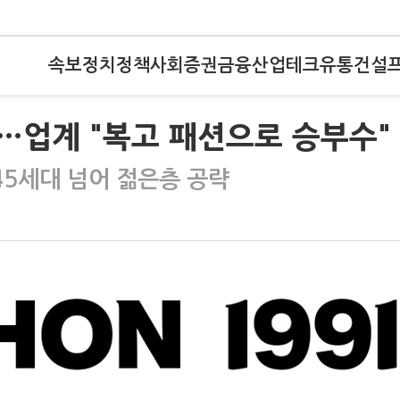
속보
정치
정책
사회
증권
금융
산업
테크
유통
건설
…업계 "복고 패션으로 승부수"
545세대 넘어 젊은층 공략