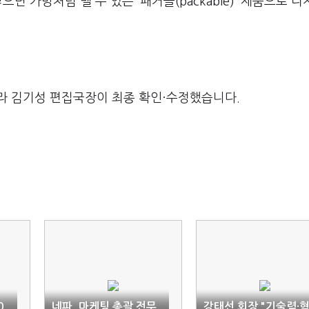
면 가방처럼 멜 수 있는 ‘패커블(packable)’ 제품으로 
라 김기성 편집국장이 최종 확인·수정했습니다.
0
네파, 마케팅 총괄 전무
강태선 회장 "기술력·