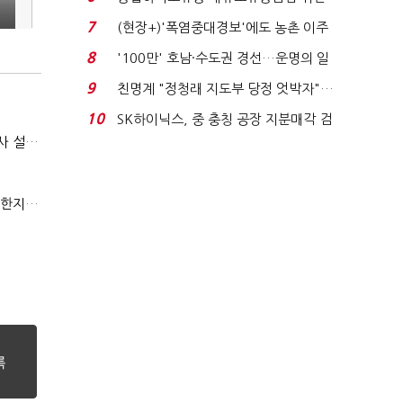
적발…공정위, 과...
7
(현장+)'폭염중대경보'에도 농촌 이주
노동자는 강행군…'야...
8
'100만' 호남·수도권 경선…운명의 일
주일
9
친명계 "정청래 지도부 당정 엇박자"…
친청계 "신천지 오...
10
SK하이닉스, 중 충칭 공장 지분매각 검
(보험사 혁신로드맵)①날씨·도난·동물보험…소액단기보험사 설립 추진
토?…“확정된 바...
(금융사가 찾는 인재상)④케이뱅크 "전문성 갖고 협업 능숙한지 살필것"