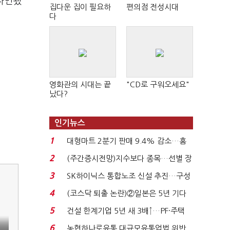
디자인됐
집다운 집이 필요하
편의점 전성시대
다
영화관의 시대는 끝
"CD로 구워오세요"
났다?
인기뉴스
1
대형마트 2분기 판매 9.4% 감소…홈
플러스 사태 여파...
2
(주간증시전망)지수보다 종목…선별 장
세 이어진다...
3
SK하이닉스 통합노조 신설 추진…구성
원 간 성과급 불...
4
(코스닥 퇴출 논란)②일본은 5년 기다
려주는데 우리는 ...
5
건설 한계기업 5년 새 3배↑…PF·주택
침체에 재무 ...
6
혁
농협하나로유통 대규모유통업법 위반