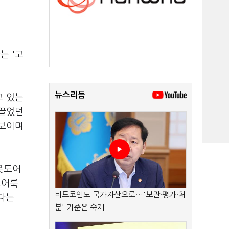
는 '고
뉴스리듬
고 있는
 끌었던
선보이며
웃도어
코어룩
비트코인도 국가자산으로…'보관·평가·처
다는
분' 기준은 숙제