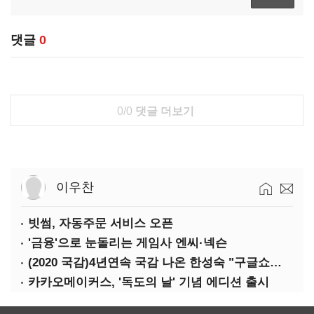
댓글
0
0/0
댓글 더보기
이우찬
빗썸, 자동주문 서비스 오픈
'금융'으로 눈돌리는 게임사 엔씨·넥슨
(2020 국감)4년연속 국감 나온 한성숙 "구글쇼핑과 네이버쇼핑 건은 달라"
카카오메이커스, '독도의 날' 기념 에디션 출시