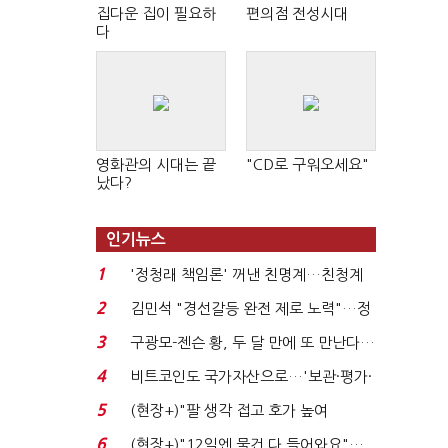
집다운 집이 필요하
편의점 전성시대
다
영화관의 시대는 끝
"CD로 구워오세요"
났다?
인기뉴스
1
'정청래 책임론' 꺼낸 친명계…친청계
는 추가투표 때리기...
2
김민석 "경선갈등 완전 제로 노력"…정
청래 "반명 공세 사...
3
구광모-젠슨 황, 두 달 만에 또 만난다…
로봇·AI 등 논...
4
비트코인도 국가자산으로…'보관·평가·
처분' 기준은 ...
5
(현장+)"팔 생각 접고 호가 높여
요"…'덜 똘똘한 한 채' 20...
6
(현장+)"12일엔 물건 다 들어와요"…