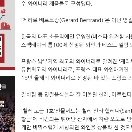
수 와이너리 제품들로 구성됐다.
'제라르 베르트랑(Gerard Bertrand)'은 이번
한국의 대표 소믈리에인 유영진(비스타 워커힐 서
스펙테이터 톱100에 선정된 와인과 베스트 셀링
프랑스 남부지역 최고의 와이너리로 알려진 '제라르 베
유럽최고의 와이너리로, 프랑스 대표 와인매거진 '라 르비 
15년 올해의 와이너리로 선정된 바 있는 프랑스 
갈비찜 등 명절음식들과 잘 어울릴 칠레, 아르헨
'칠레 고급 1호'선물세트는 칠레 산타 헬레나(Sant
황금'에 비견되는 뛰어난 산지에서 자란 포도로 만
게만 비밀스럽게 서빙되던 와인을 상품화 한 것으