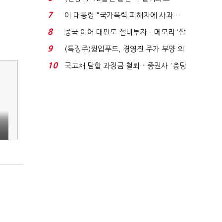
빈 매대 채우며 문 연 ...
7
이 대통령 "국가폭력 피해자에 사과…
적극적 조사로 진...
8
중국 이어 대만도 설비투자…메모리 ‘삼
국전쟁’
9
(특징주)윙입푸드, 경영진 주가 부양 의
지에 상한가...
10
국고채 담합 과징금 철퇴…증권사 '충당
금 폭탄' 우려...