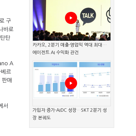
로 구
 나바로
 탄탄
카카오, 2분기 매출·영업익 역대 최대…
에이전트 AI 수익화 관건
no A
까베르
돼 판매
에서
가입자 증가·AIDC 성장…SKT 2분기 성
장 본궤도