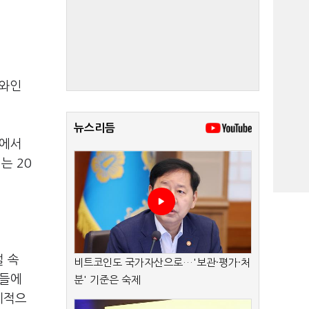
 와인
뉴스리듬
즈에서
는 20
설 속
비트코인도 국가자산으로…'보관·평가·처
버들에
분' 기준은 숙제
계적으