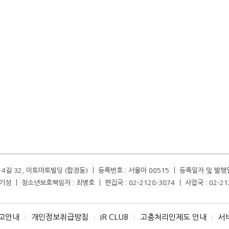
길 32, 이토마토빌딩 (합정동) ㅣ 등록번호 : 서울아 00515 ㅣ 등록일자 및 발행일자 :
성 ㅣ 청소년보호책임자 : 최병호 ㅣ 편집국 : 02-2128-3874 ㅣ 사업국 : 02-21
고안내
개인정보취급방침
IR CLUB
고충처리인제도 안내
서
I
I
I
I