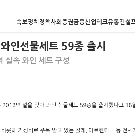
속보
정치
정책
사회
증권
금융
산업
테크
유통
건설
설 와인선물세트 59종 출시
 실속 와인 세트 구성
 2018년 설을 맞아 와인 선물세트 59종을 출시했다고 18
 비롯해 가성비로 주목 받고 있는 칠레, 아르헨티나 등 전세