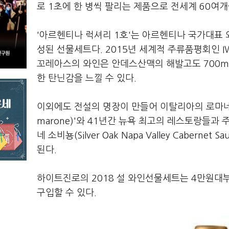
로 1초에 한 병씩 팔리는 제품으로 전세계 60여
'아르헨티나 럭셔리 1호'는 아르헨티나 국가대표 와이
성된 선물세트다. 2015년 세계적 주류품평회인 
꼬레아스의 와인은 안데스산맥의 해발고도 700m
한 탄닌감을 느낄 수 있다.
이외에도 전설의 명장이 만들어 이탈리아의 로마네 꽁띠
marone)'와 41년간 뉴욕 최고의 레스토랑들
네 소비뇽(Silver Oak Napa Valley Cabern
된다.
하이트진로의 2018 설 와인선물세트는 4만원대
구입할 수 있다.