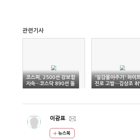
관련기사
코스피, 2500선 강보합
'일감몰아주기' 하이
지속…코스닥 890선 돌
진로 고발…김상조 취
파
이후 첫 제재 조치
이광표
뉴스북