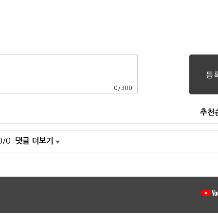
0
/
300
추천
0/0
댓글 더보기