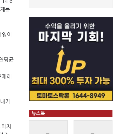
14.6
자재를
서영이
 연평균
구매해
 내기
뉴스북
우회지