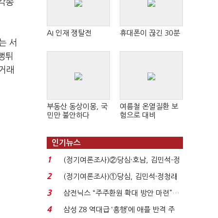
 각종
AI 인재 쟁탈전
휴대폰이 끊긴 30분
는 서
뻥튀
 거래
부동산 동상이몽, 국
여름철 온열질환 보
민만 불안하다
험으로 대비
인기뉴스
1
(정기여론조사)②당심·호남, 김민석-정
청래 '초접전'...
2
(정기여론조사)①당심, 김민석·정청래
'초접전'…대통령 ...
3
삼전닉스 “주주환원 확대 방안 마련”…
로이터에 성명...
4
삼성 Z8 역대급 ‘흥행’에 애플 반격 주