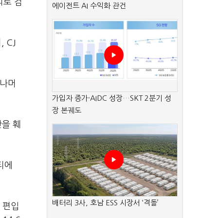
의로 검
에이전트 AI 수익화 관건
 CJ
 나머
가입자 증가·AIDC 성장…SKT 2분기 성
장 본궤도
을 훼
티에
배터리 3사, 호남 ESS 시장서 ‘격돌’
 편입