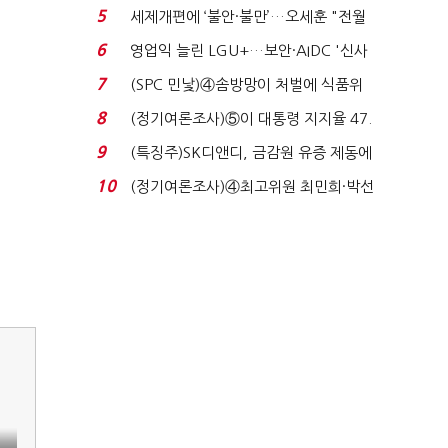
목…9월 ‘폴...
5
세제개편에 ‘불안·불만’…오세훈 "전월
세 구하기 더 ...
6
영업익 늘린 LGU+…보안·AIDC '신사
업 드라이브'...
7
(SPC 민낯)④솜방망이 처벌에 식품위
생법 위반 반복...
8
(정기여론조사)⑤이 대통령 지지율 47.
7%…일주일 만에 ...
9
(특징주)SK디앤디, 금감원 유증 제동에
장 초반 상한가...
10
(정기여론조사)④최고위원 최민희·박선
원 '양강'…서미...