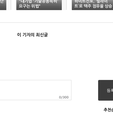
품단
"대기업 '기술공동특허'
하이트진로, ‘필라이
요구는 위법"
트’로 맥주 점유율 상승
기대-삼성증권
이 기자의 최신글
0
/
300
추천