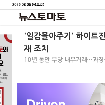
2026.08.06 (목요일)
'일감몰아주기' 하이트진
재 조치
10년 동안 부당 내부거래…과징금