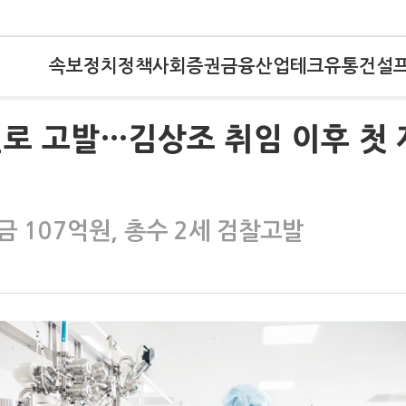
속보
정치
정책
사회
증권
금융
산업
테크
유통
건설
로 고발…김상조 취임 이후 첫 
 107억원, 총수 2세 검찰고발