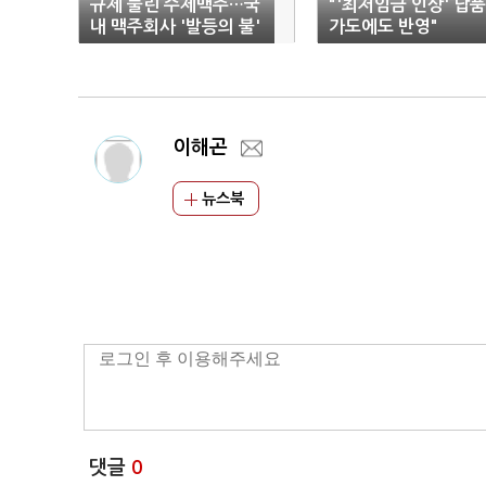
규제 풀린 수제맥주…국
"'최저임금 인상' 납
내 맥주회사 '발등의 불'
가도에도 반영"
이해곤
뉴스북
댓글
0