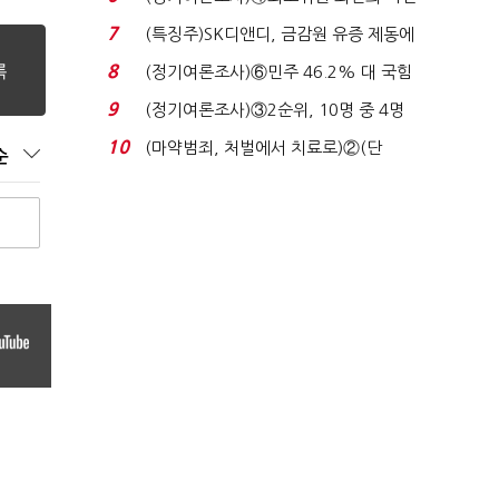
원 '양강'…서미...
7
(특징주)SK디앤디, 금감원 유증 제동에
장 초반 상한가...
8
(정기여론조사)⑥민주 46.2% 대 국힘
31.0%…오차범위 밖 ...
9
(정기여론조사)③2순위, 10명 중 4명
'송영길'…정청래 '한 ...
10
(마약범죄, 처벌에서 치료로)②(단
순
독)"마약은 전염병…여성...