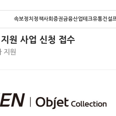
속보
정치
정책
사회
증권
금융
산업
테크
유통
건설
지원 사업 신청 접수
자 지원