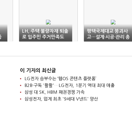
성
LH, 주택 불량자재 퇴출
평택국제대교 붕괴사
등
로 입주민 주거만족도
고…설계·시공·관리 총
높인다
체적 부실
이 기자의 최신글
LG전자 승부수는 ‘웹OS 콘텐츠 플랫폼’
B2B·구독 '활활'…LG전자, 1분기 역대 최대 매출
삼성 대 SK, HBM 패권경쟁 가속
삼성전자, 업계 최초 '9세대 V낸드' 양산