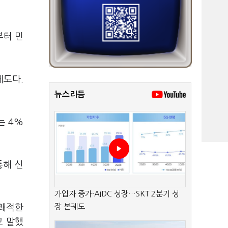
부터 민
제도다.
뉴스리듬
는 4%
통해 신
가입자 증가·AIDC 성장…SKT 2분기 성
장 본궤도
 쾌적한
고 말했