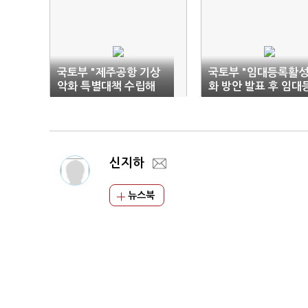
국토부 "제주공항 기상
국토부 "임대등록활
악화 특별대책 수립해
화 방안 발표 후 임대
시행 중"
록 급증"
신지하
뉴스북