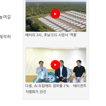
 높여갈
배터리 3사, 호남 ESS 시장서 ‘격돌’
 쾌적하
다음, AI 도입에도 점유율 2%…에이전트
차별화가 관건