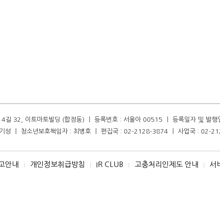
길 32, 이토마토빌딩 (합정동) ㅣ 등록번호 : 서울아 00515 ㅣ 등록일자 및 발행일자 :
성 ㅣ 청소년보호책임자 : 최병호 ㅣ 편집국 : 02-2128-3874 ㅣ 사업국 : 02-21
고안내
개인정보취급방침
IR CLUB
고충처리인제도 안내
서
I
I
I
I