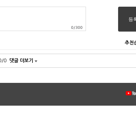
0
/
300
추천
0/0
댓글 더보기