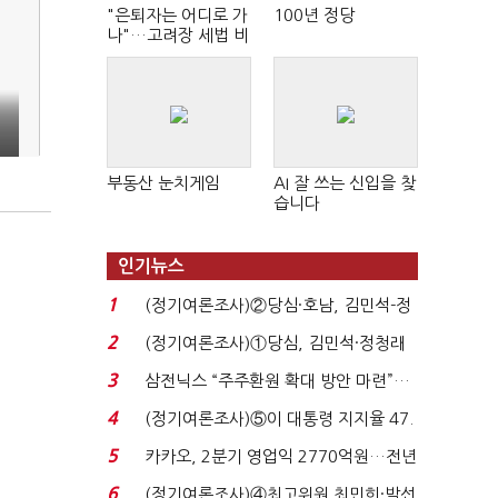
"은퇴자는 어디로 가
100년 정당
나"…고려장 세법 비
판 확산
부동산 눈치게임
AI 잘 쓰는 신입을 찾
습니다
인기뉴스
1
(정기여론조사)②당심·호남, 김민석-정
청래 '초접전'...
2
(정기여론조사)①당심, 김민석·정청래
'초접전'…대통령 ...
3
삼전닉스 “주주환원 확대 방안 마련”…
로이터에 성명...
4
(정기여론조사)⑤이 대통령 지지율 47.
7%…일주일 만에 ...
5
카카오, 2분기 영업익 2770억원…전년
비 36% 증가...
6
(정기여론조사)④최고위원 최민희·박선