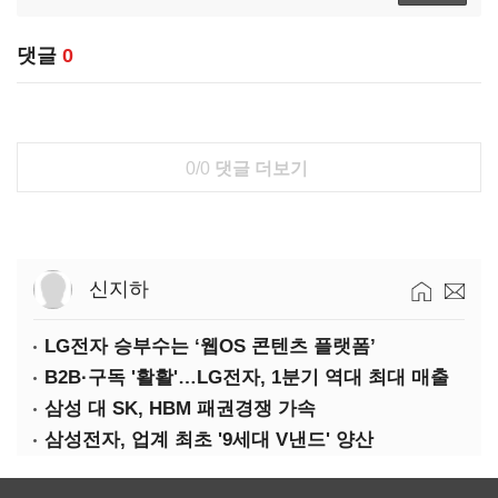
댓글
0
0/0
댓글 더보기
신지하
LG전자 승부수는 ‘웹OS 콘텐츠 플랫폼’
B2B·구독 '활활'…LG전자, 1분기 역대 최대 매출
삼성 대 SK, HBM 패권경쟁 가속
삼성전자, 업계 최초 '9세대 V낸드' 양산