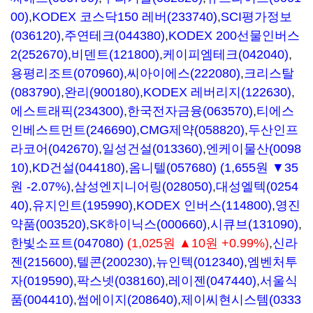
00)
,
KODEX 코스닥150 레버(233740)
,
SCI평가정보
(036120)
,
주연테크(044380)
,
KODEX 200선물인버스
2(252670)
,
비덴트(121800)
,
케이피엠테크(042040)
,
용평리조트(070960)
,
씨아이에스(222080)
,
크리스탈
(083790)
,
완리(900180)
,
KODEX 레버리지(122630)
,
에스트래픽(234300)
,
한국전자금융(063570)
,
티에스
인베스트먼트(246690)
,
CMG제약(058820)
,
두산인프
라코어(042670)
,
일성건설(013360)
,
엔케이물산(0098
10)
,
KD건설(044180)
,
옴니텔(057680)
(1,655원 ▼35
원 -2.07%)
,
삼성엔지니어링(028050)
,
대성엘텍(0254
40)
,
유지인트(195990)
,
KODEX 인버스(114800)
,
영진
약품(003520)
,
SK하이닉스(000660)
,
시큐브(131090)
,
한빛소프트(047080)
(1,025원 ▲10원 +0.99%)
,
신라
젠(215600)
,
텔콘(200230)
,
뉴인텍(012340)
,
엠벤처투
자(019590)
,
팍스넷(038160)
,
레이젠(047440)
,
서울식
품(004410)
,
썸에이지(208640)
,
제이씨현시스템(0333