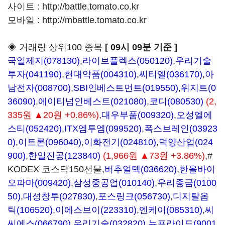
사이트 :
http://battle.tomato.co.kr
모바일 :
http://mbattle.tomato.co.kr
◈ 거래량 상위100 종목
[ 09시 09분 기준 ]
국일제지(078130)
,
라이브플렉스(050120)
,
우리기술
투자(041190)
,
현대약품(004310)
,
씨티엘(036170)
,
아
남전자(008700)
,
SBI인베스트먼트(019550)
,
위지트(0
36090)
,
에이티넘인베스트(021080)
,
코디(080530)
(2,
335원 ▲20원 +0.86%)
,
대우부품(009320)
,
오성엘에
스티(052420)
,
ITX엠투엠(099520)
,
폭스브레인(03923
0)
,
이트론(096040)
,
이화전기(024810)
,
덕양산업(024
900)
,
한일진공(123840)
(1,966원 ▲73원 +3.86%)
,#
KODEX 코스닥150선물,
버추얼텍(036620)
,
한올바이
오파마(009420)
,
삼성중공업(010140)
,
우리종금(0100
50)
,
대성창투(027830)
,
포스링크(056730)
,
디지탈옵
틱(106520)
,
이에스브이(223310)
,
엔케이(085310)
,
씨
씨에스(066790)
,
우리기술(032820)
,
뉴프라이드(9001