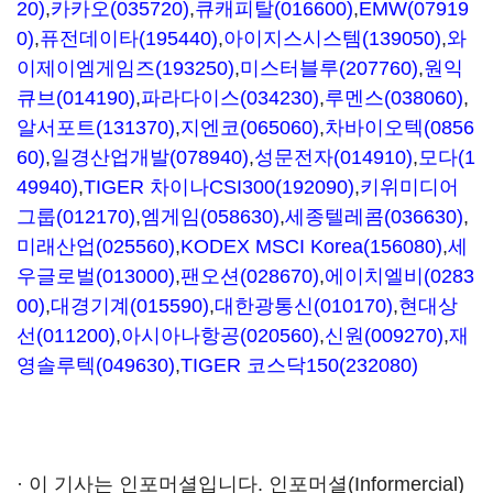
20)
,
카카오(035720)
,
큐캐피탈(016600)
,
EMW(07919
0)
,
퓨전데이타(195440)
,
아이지스시스템(139050)
,
와
이제이엠게임즈(193250)
,
미스터블루(207760)
,
원익
큐브(014190)
,
파라다이스(034230)
,
루멘스(038060)
,
알서포트(131370)
,
지엔코(065060)
,
차바이오텍(0856
60)
,
일경산업개발(078940)
,
성문전자(014910)
,
모다(1
49940)
,
TIGER 차이나CSI300(192090)
,
키위미디어
그룹(012170)
,
엠게임(058630)
,
세종텔레콤(036630)
,
미래산업(025560)
,
KODEX MSCI Korea(156080)
,
세
우글로벌(013000)
,
팬오션(028670)
,
에이치엘비(0283
00)
,
대경기계(015590)
,
대한광통신(010170)
,
현대상
선(011200)
,
아시아나항공(020560)
,
신원(009270)
,
재
영솔루텍(049630)
,
TIGER 코스닥150(232080)
· 이 기사는 인포머셜입니다. 인포머셜(Informercial)