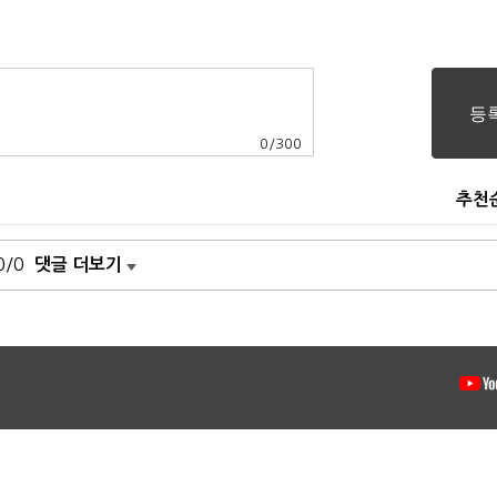
0
/
300
추천
0/0
댓글 더보기