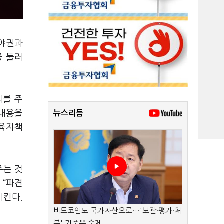
 야권과
을 둘러
의를 주
 내용을
뉴스리듬
고육지책
주는 것
 “파견
시킨다.
비트코인도 국가자산으로…'보관·평가·처
분' 기준은 숙제