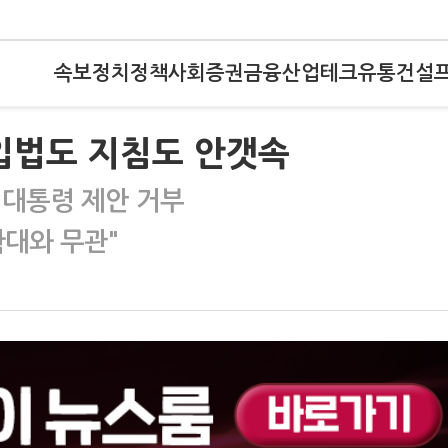
속보
정치
정책
사회
증권
금융
산업
테크
유통
건설
입법도 지침도 안갯속
박 대통령 제안 거부
확대와 무관"