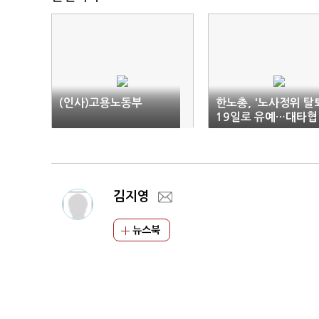
(인사)고용노동부
한노총, '노사정위 탈
19일로 유예…대타협
파탄선언
김지영
뉴스북