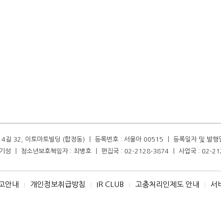
길 32, 이토마토빌딩 (합정동) ㅣ 등록번호 : 서울아 00515 ㅣ 등록일자 및 발행일자 :
성 ㅣ 청소년보호책임자 : 최병호 ㅣ 편집국 : 02-2128-3874 ㅣ 사업국 : 02-21
고안내
개인정보취급방침
IR CLUB
고충처리인제도 안내
서
I
I
I
I