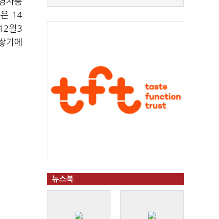
경영자총
은 14
12월3
 쌓기에
뉴스북