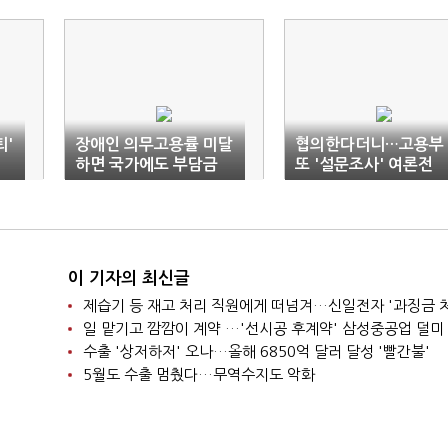
퇴'
장애인 의무고용률 미달
협의한다더니…고용부
하면 국가에도 부담금
또 '설문조사' 여론전
부과
이 기자의 최신글
제습기 등 재고 처리 직원에게 떠넘겨…신일전자 '과징금 
일 맡기고 깜깜이 계약 …'선시공 후계약' 삼성중공업 덜미
수출 '상저하저' 오나…올해 6850억 달러 달성 '빨간불'
5월도 수출 멈췄다…무역수지도 악화