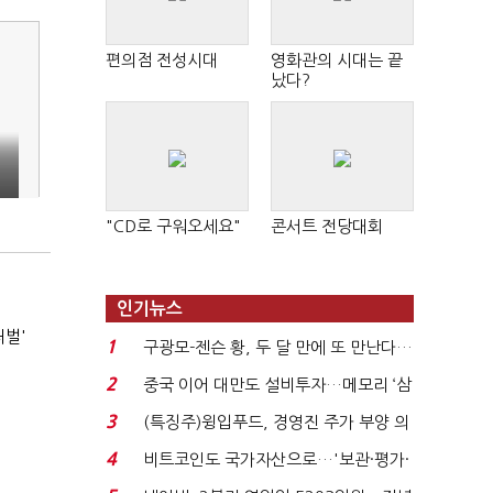
편의점 전성시대
영화관의 시대는 끝
났다?
"CD로 구워오세요"
콘서트 전당대회
인기뉴스
처벌'
1
구광모-젠슨 황, 두 달 만에 또 만난다…
로봇·AI 등 논...
2
중국 이어 대만도 설비투자…메모리 ‘삼
국전쟁’
3
(특징주)윙입푸드, 경영진 주가 부양 의
지에 상한가...
4
비트코인도 국가자산으로…'보관·평가·
처분' 기준은 ...