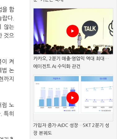
업을 합
놀랍다.
지 않는
한 것으
카카오, 2분기 매출·영업익 역대 최대…
불이 켜
에이전트 AI 수익화 관건
제법 논
표현까지
처럼 노
. 특히
가입자 증가·AIDC 성장…SKT 2분기 성
장 본궤도