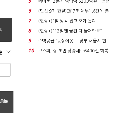
5
네이버, 2분기 영업익 5203억원…전년
비 0.2% 감소...
6
(민선 9기 한달)③'7조 채무' 곳간에 충
격…추미애, 20년...
7
(현장+)"팔 생각 접고 호가 높여
요"…'덜 똘똘한 한 채' 20...
8
(현장+)"12일엔 물건 다 들어와요"…
빈 매대 채우며 문 연 ...
9
주택공급 '동상이몽'…정부·서울시 협
력 없으면 '공수표'...
10
코스피, 장 초반 상승세…6400선 회복
순
시도