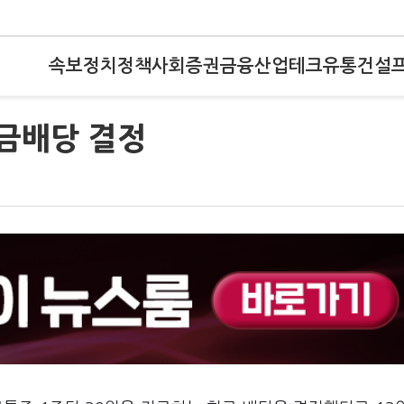
속보
정치
정책
사회
증권
금융
산업
테크
유통
건설
현금배당 결정