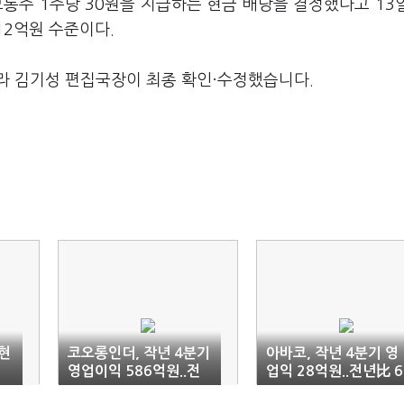
보통주 1주당 30원을 지급하는 현금 배당을 결정했다고 13
12억원 수준이다.
라 김기성 편집국장이 최종 확인·수정했습니다.
 현
코오롱인더, 작년 4분기
아바코, 작년 4분기 영
영업이익 586억원..전
업익 28억원..전년比 6
년比 14.88% ↓
4% ↓