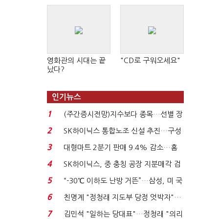
영화관의 시대는 끝
"CD로 구워오세요"
났다?
인기뉴스
1
(주간증시전망)지수보다 종목…선별 장
세 이어진다...
2
SK하이닉스 통합노조 신설 추진…구성
원간 성과급 불...
3
대형마트 2분기 판매 9.4% 감소…홈
플러스 사태 여파...
4
SK하이닉스, 중 충칭 공장 지분매각 검
토?…“확정된 바...
5
“-30℃ 이하도 난방 거뜬”…삼성, 미 국
립연구소와 개...
6
친명계 "정청래 지도부 당정 엇박자"…
친청계 "신천지 오...
7
김민석 "일하는 당대표"…정청래 "의리