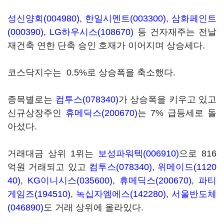
성신양회(004980)
,
한일시멘트(003300)
,
삼화페인트
(000390)
,
LG하우시스(108670)
등 건자재주는 전날
재건축 연한 단축 승인 호재가 이어지며 상승세다.
코스닥지수는 0.5%로 상승폭을 축소했다.
종목별로는
컴투스(078340)
가 상승폭을 키우고 있고
신규상장주인
휴메딕스(200670)
는 7% 급등세로 돌
아섰다.
거래대금 상위 1위는
보성파워텍(006910)
으로 816
억원 거래되고 있고
컴투스(078340)
,
위메이드(1120
40)
,
KG이니시스(035600)
,
휴메딕스(200670)
,
파티
게임즈(194510)
,
녹십자엠에스(142280)
,
서울반도체
(046890)
도 거래 상위에 올라있다.