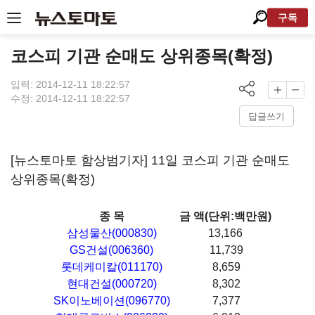
구독
코스피 기관 순매도 상위종목(확정)
입력: 2014-12-11 18:22:57
수정: 2014-12-11 18:22:57
답글쓰기
[뉴스토마토 함상범기자] 11일 코스피 기관 순매도
상위종목(확정)
종 목
금 액(단위:백만원)
삼성물산(000830)
13,166
GS건설(006360)
11,739
롯데케미칼(011170)
8,659
현대건설(000720)
8,302
SK이노베이션(096770)
7,377