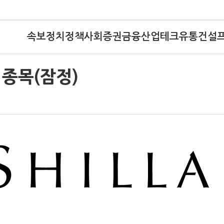
속보
정치
정책
사회
증권
금융
산업
테크
유통
건설
종목(잠정)