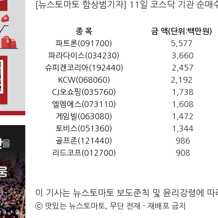
[뉴스토마토 함상범기자] 11일 코스닥 기관 순매
종 목
금 액(단위:백만원)
파트론(091700)
5,577
파라다이스(034230)
3,660
슈피겐코리아(192440)
2,457
KCW(068060)
2,192
CJ오쇼핑(035760)
1,738
엘엠에스(073110)
1,608
게임빌(063080)
1,472
토비스(051360)
1,344
골프존(121440)
986
리드코프(012700)
908
이 기사는 뉴스토마토 보도준칙 및 윤리강령에 따
ⓒ 맛있는 뉴스토마토, 무단 전재 - 재배포 금지