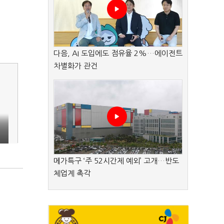
다음, AI 도입에도 점유율 2%…에이전트
차별화가 관건
메가특구 ‘주 52시간제 예외’ 고개…반도
체업계 촉각