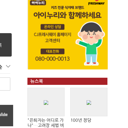
순
뉴스북
"은퇴자는 어디로 가
100년 정당
나"…고려장 세법 비