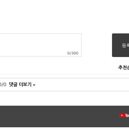
0
/
300
추천
0/0
댓글 더보기