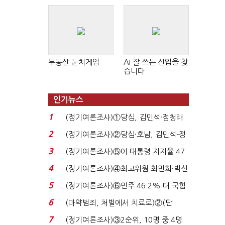
판 확산
부동산 눈치게임
AI 잘 쓰는 신입을 찾
습니다
인기뉴스
1
(정기여론조사)①당심, 김민석·정청래
'초접전'…대통령 ...
2
(정기여론조사)②당심·호남, 김민석-정
청래 '초접전'...
3
(정기여론조사)⑤이 대통령 지지율 47.
7%…일주일 만에 ...
4
(정기여론조사)④최고위원 최민희·박선
원 '양강'…서미...
5
(정기여론조사)⑥민주 46.2% 대 국힘
31.0%…오차범위 밖 ...
6
(마약범죄, 처벌에서 치료로)②(단
독)"마약은 전염병…여성...
7
(정기여론조사)③2순위, 10명 중 4명