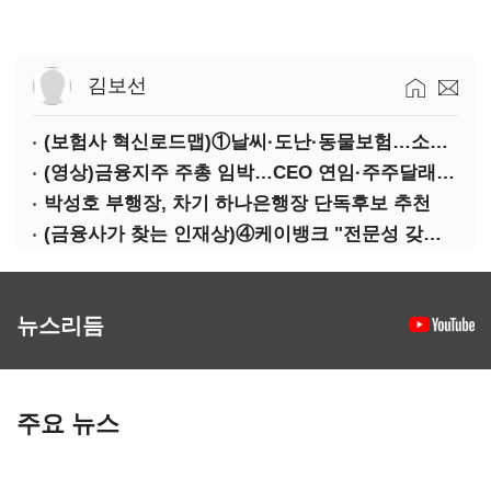
김보선
(보험사 혁신로드맵)①날씨·도난·동물보험…소액단기보험사 설립 추진
(영상)금융지주 주총 임박…CEO 연임·주주달래기 화두로
박성호 부행장, 차기 하나은행장 단독후보 추천
(금융사가 찾는 인재상)④케이뱅크 "전문성 갖고 협업 능숙한지 살필것"
뉴스리듬
주요 뉴스