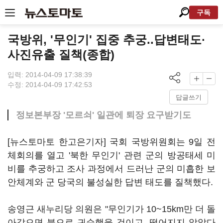
구독
국방위, '무인기' 집중 추궁..답변태도·
사진유출 질책(종합)
입력: 2014-04-09 17:38:39
수정: 2014-04-09 17:42:53
답글쓰기
정보본부장 '모르쇠' 일관에 퇴장 요구받기도
[뉴스토마토 한고은기자] 국회 국방위원회는 9일 전
체회의를 열고 '북한 무인기' 관련 군의 방공태세 미
비를 추궁하고 조사 과정에서 드러난 군의 미흡한 보
안체계와 군 당국의 불성실한 답변 태도를 질책했다.
송영근 새누리당 의원은 "무인기가 10~15km만 더 돌
아갔으면 북으로 귀순했을 것이고, 떨어지지 않았다