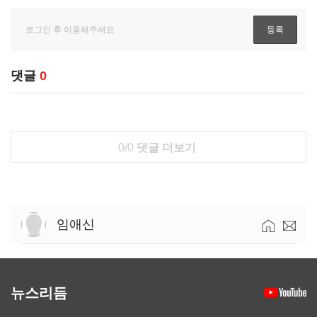
댓글
0
0/0
댓글 더보기
임애신
뉴스리듬