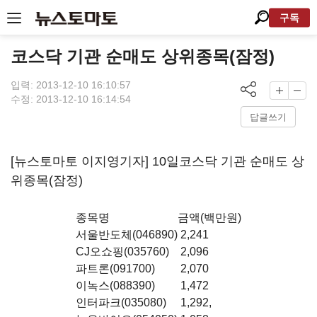
구독
코스닥 기관 순매도 상위종목(잠정)
입력: 2013-12-10 16:10:57
수정: 2013-12-10 16:14:54
답글쓰기
[뉴스토마토 이지영기자] 10일코스닥 기관 순매도 상
위종목(잠정)
종목명
금액(백만원)
서울반도체(046890)
2,241
CJ오쇼핑(035760)
2,096
파트론(091700)
2,070
이녹스(088390)
1,472
인터파크(035080)
1,292,