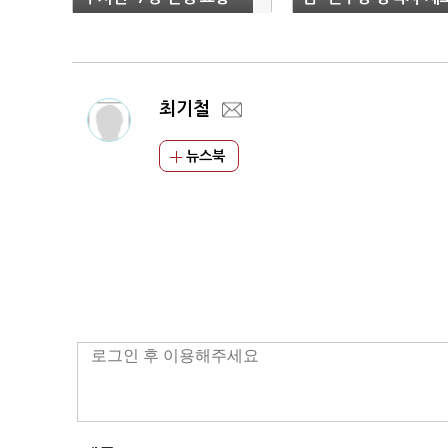
최기철
뉴스북