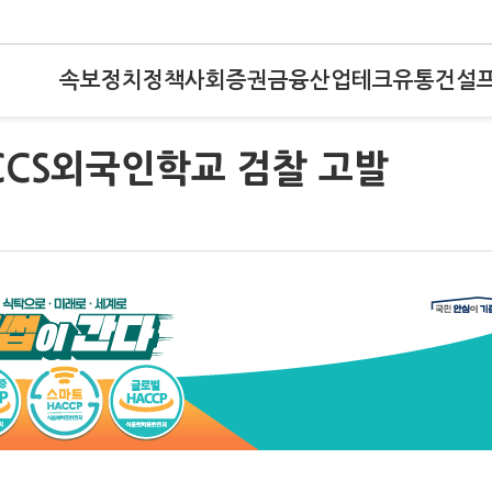
속보
정치
정책
사회
증권
금융
산업
테크
유통
건설
CCS외국인학교 검찰 고발