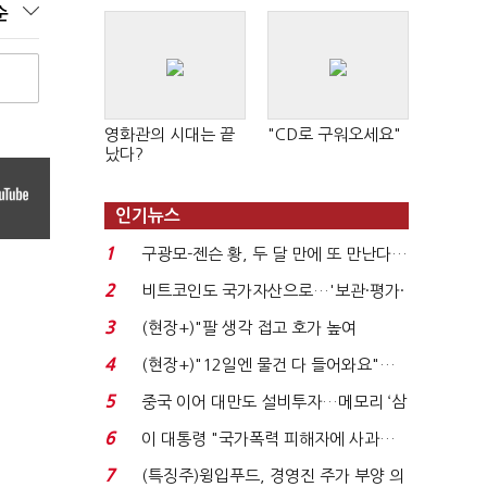
순
영화관의 시대는 끝
"CD로 구워오세요"
났다?
인기뉴스
1
구광모-젠슨 황, 두 달 만에 또 만난다…
로봇·AI 등 논...
2
비트코인도 국가자산으로…'보관·평가·
처분' 기준은 ...
3
(현장+)"팔 생각 접고 호가 높여
요"…'덜 똘똘한 한 채' 20...
4
(현장+)"12일엔 물건 다 들어와요"…
빈 매대 채우며 문 연 ...
5
중국 이어 대만도 설비투자…메모리 ‘삼
국전쟁’
6
이 대통령 "국가폭력 피해자에 사과…
적극적 조사로 진...
7
(특징주)윙입푸드, 경영진 주가 부양 의