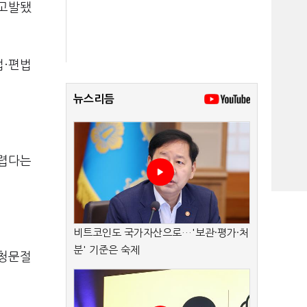
 고발됐
법·편법
뉴스리듬
어렵다는
비트코인도 국가자산으로…'보관·평가·처
분' 기준은 숙제
 청문절