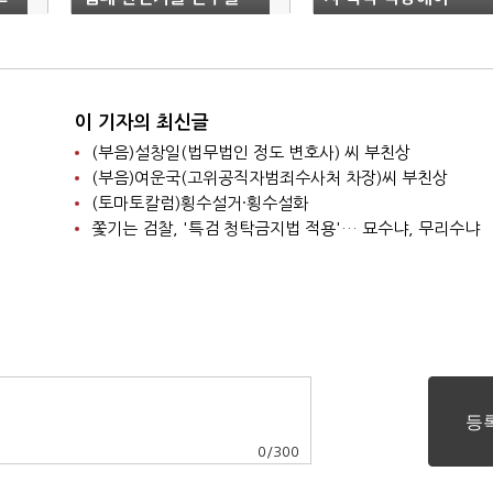
재판에 넘겨
이 기자의 최신글
(부음)설창일(법무법인 정도 변호사) 씨 부친상
(부음)여운국(고위공직자범죄수사처 차장)씨 부친상
(토마토칼럼)횡수설거·횡수설화
쫓기는 검찰, '특검 청탁금지법 적용'… 묘수냐, 무리수냐
0
/
300