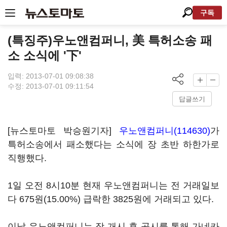
구독
(특징주)우노앤컴퍼니, 美 특허소송 패
소 소식에 '下'
입력: 2013-07-01 09:08:38
수정: 2013-07-01 09:11:54
답글쓰기
[뉴스토마토 박승원기자]
우노앤컴퍼니(114630)
가
특허소송에서 패소했다는 소식에 장 초반 하한가로
직행했다.
1일 오전 8시10분 현재 우노앤컴퍼니는 전 거래일보
다 675원(15.00%) 급락한 3825원에 거래되고 있다.
이날 우노앤컴퍼니는 장 개시 후 공시를 통해 가네카