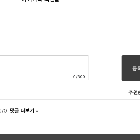
0
/
300
추천
0/0
댓글 더보기