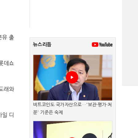
분유 출
뉴스리듬
 롯데쇼
 도래와
비트코인도 국가자산으로…'보관·평가·처
분' 기준은 숙제
바일 디