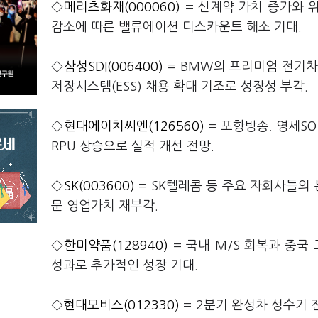
◇
메리츠화재(000060)
= 신계약 가치 증가와 
감소에 따른 밸류에이션 디스카운트 해소 기대.
◇
삼성SDI(006400)
= BMW의 프리미엄 전기차
저장시스템(ESS) 채용 확대 기조로 성장성 부각.
◇
현대에이치씨엔(126560)
= 포항방송. 영세SO
RPU 상승으로 실적 개선 전망.
◇
SK(003600)
= SK텔레콤 등 주요 자회사들의 
문 영업가치 재부각.
◇
한미약품(128940)
= 국내 M/S 회복과 중국
성과로 추가적인 성장 기대.
◇
현대모비스(012330)
= 2분기 완성차 성수기 