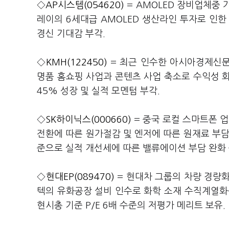
◇
AP시스템(054620)
= AMOLED 장비업체중
레이의 6세대급 AMOLED 생산라인 투자로 인한
경신 기대감 부각.
◇
KMH(122450)
= 최근 인수한 아시아경제신문
명품 홈쇼핑 사업과 콘텐츠 사업 축소로 수익성 회
45% 성장 및 실적 모멘텀 부각.
◇
SK하이닉스(000660)
= 중국 로컬 스마트폰 업
전환에 따른 원가절감 및 엔저에 따른 원재료 부담 
준으로 실적 개선세에 따른 밸류에이션 부담 완화 
◇
현대EP(089470)
= 현대차 그룹의 차량 경량
텍의 유화공장 설비 인수로 화학 소재 수직계열화를
현시총 기준 P/E 6배 수준의 저평가 메리트 보유.