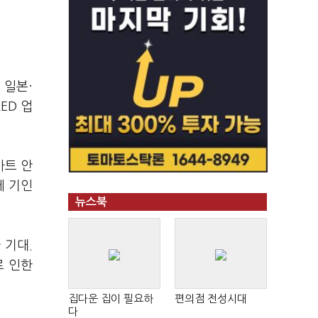
 일본·
ED 업
마트 안
에 기인
뉴스북
 기대.
로 인한
집다운 집이 필요하
편의점 전성시대
다