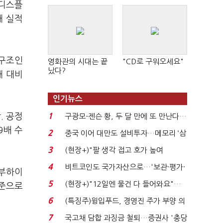
성디스플
대 실적
 구조인
영화관의 시대는 끝
"CD로 구워오세요"
났다?
해 대비
인기뉴스
. 공정
1
구광모-젠슨 황, 두 달 만에 또 만난다…
로봇·AI 등 논...
9배 수
2
중국 이어 대만도 설비투자…메모리 ‘삼
국전쟁’
3
(현장+)"팔 생각 접고 호가 높여
요"…'덜 똘똘한 한 채' 20...
4
비트코인도 국가자산으로…'보관·평가·
동부하이
처분' 기준은 ...
5
(현장+)"12일엔 물건 다 들어와요"…
수준으로
빈 매대 채우며 문 연 ...
6
(특징주)윙입푸드, 경영진 주가 부양 의
지에 상한가...
7
국고채 담합 과징금 철퇴…증권사 '충당