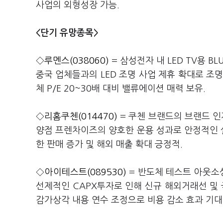
사업의 외형성장 가능.
<단기 유망종목>
◇
루멘스(038060)
= 삼성전자 내 LED TV용 B
중국 업체들과의 LED 조명 사업 제휴 확대로 조명 
체 P/E 20~30배 대비 밸류에이션 매력 보유.
◇
리홈쿠첸(014470)
= 쿠첸 브랜드의 브랜드 인
양점 프렌차이즈의 양호한 운용 성과로 안정적인 실
한 판매 증가 및 해외 매출 확대 긍정적.
◇
아이테스트(089530)
= 반도체 테스트 아웃소싱
선제적인 CAPX투자로 인해 신규 해외거래선 및 
감가상각 내용 연수 조정으로 비용 감소 효과 기대