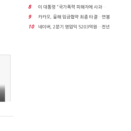
금 폭탄' 우려...
8
이 대통령 "국가폭력 피해자에 사과…
적극적 조사로 진...
9
카카오, 올해 임금협약 최종 타결…연봉
6.3% 인상·격려...
10
네이버, 2분기 영업익 5203억원…전년
비 0.2% 감소...