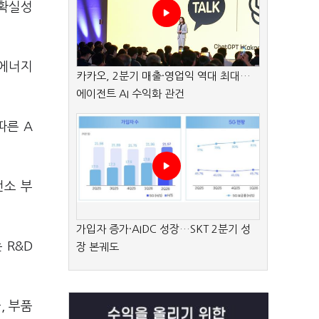
불확실성
 에너지
카카오, 2분기 매출·영업익 역대 최대…
에이전트 AI 수익화 관건
따른 A
전소 부
가입자 증가·AIDC 성장…SKT 2분기 성
 R&D
장 본궤도
, 부품