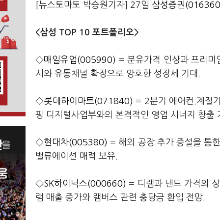
[뉴스토마토 박승원기자] 27일
삼성증권(016360
<삼성 TOP 10 포트폴리오>
◇
매일유업(005990)
= 분유가격 인상과 프리미엄
시와 유통채널 확장으로 양호한 성장세 기대.
◇
롯데하이마트(071840)
= 2분기 에어컨.계절
핑 디지털사업부와의 본격적인 영업 시너지 창출 
◇
현대차(005380)
= 해외 공장 추가 증설을 통
밸류에이션 매력 보유.
◇
SK하이닉스(000660)
= 디램과 낸드 가격의 
램 매출 증가와 램버스 관련 충당금 환입 전망.