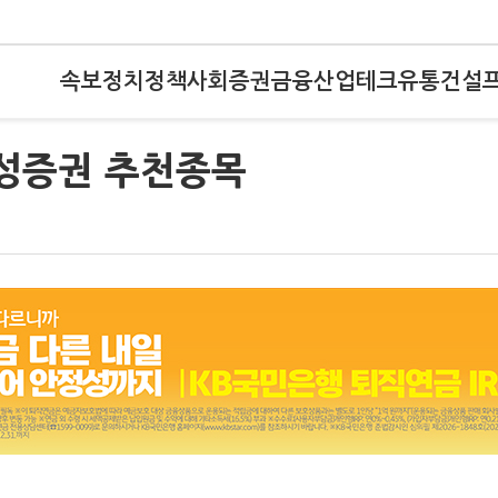
속보
정치
정책
사회
증권
금융
산업
테크
유통
건설
삼성증권 추천종목