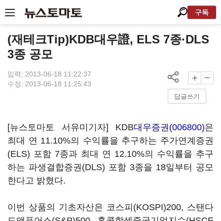
구독
(재테크Tip)KDB대우證, ELS 7종·DLS
3종 공모
입력: 2013-06-18 11:22:37
수정: 2013-06-18 11:25:43
답글쓰기
[뉴스토마토 서유미기자] KDB
대우증권(006800)
은
최대 연 11.10%의 수익률을 추구하는 주가연계증권
(ELS) 포함 7종과 최대 연 12.10%의 수익률을 추구
하는 파생결합증권(DLS) 포함 3종을 18일부터 공모
한다고 밝혔다.
이번 상품의 기초자산은 코스피(KOSPI)200, 스탠다
드앤푸어스(S&P)500, 홍콩항셍중국기업지수(HSCE