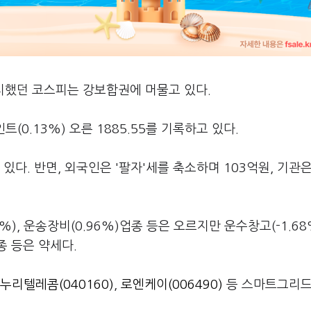
치했던 코스피는 강보합권에 머물고 있다.
트(0.13%) 오른 1885.55를 기록하고 있다.
다. 반면, 외국인은 '팔자'세를 축소하며 103억원, 기관은
18%), 운송장비(0.96%)업종 등은 오르지만 운수창고(-1.68
)업종 등은 약세다.
누리텔레콤(040160)
,
로엔케이(006490)
등 스마트그리드