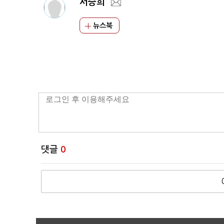
서승희
뉴스북
댓글
0