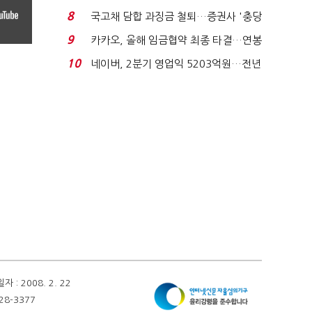
지에 상한가...
8
국고채 담합 과징금 철퇴…증권사 '충당
금 폭탄' 우려...
9
카카오, 올해 임금협약 최종 타결…연봉
6.3% 인상·격려...
10
네이버, 2분기 영업익 5203억원…전년
비 0.2% 감소...
 2008. 2. 22
28-3377