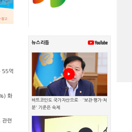
뉴스리듬
 55억
%) 화
비트코인도 국가자산으로…'보관·평가·처
분' 기준은 숙제
 관련