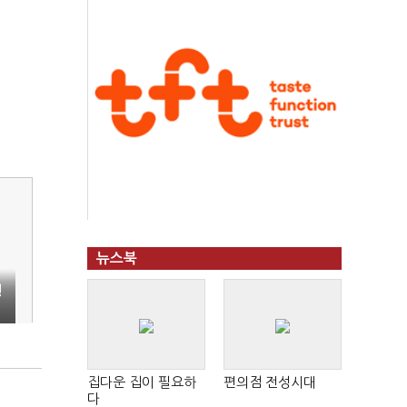
뉴스북
형
시
집다운 집이 필요하
편의점 전성시대
다