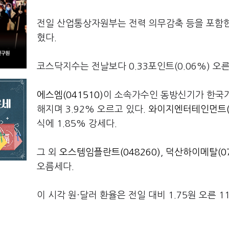
전일 산업통상자원부는 전력 의무감축 등을 포함한
혔다.
코스닥지수는 전날보다 0.33포인트(0.06%) 오른 
에스엠(041510)
이 소속가수인 동방신기가 한국가
해지며 3.92% 오르고 있다.
와이지엔터테인먼트(1
식에 1.85% 강세다.
그 외
오스템임플란트(048260)
,
덕산하이메탈(07
오름세다.
이 시각 원·달러 환율은 전일 대비 1.75원 오른 1