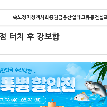
속보
정치
정책
사회
증권
금융
산업
테크
유통
건설
저점 터치 후 강보합