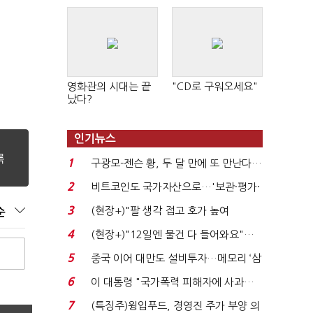
영화관의 시대는 끝
"CD로 구워오세요"
났다?
인기뉴스
1
구광모-젠슨 황, 두 달 만에 또 만난다…
로봇·AI 등 논...
2
비트코인도 국가자산으로…'보관·평가·
처분' 기준은 ...
3
(현장+)"팔 생각 접고 호가 높여
순
요"…'덜 똘똘한 한 채' 20...
4
(현장+)"12일엔 물건 다 들어와요"…
빈 매대 채우며 문 연 ...
5
중국 이어 대만도 설비투자…메모리 ‘삼
국전쟁’
6
이 대통령 "국가폭력 피해자에 사과…
적극적 조사로 진...
7
(특징주)윙입푸드, 경영진 주가 부양 의