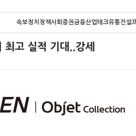
속보
정치
정책
사회
증권
금융
산업
테크
유통
건설
 최고 실적 기대..강세