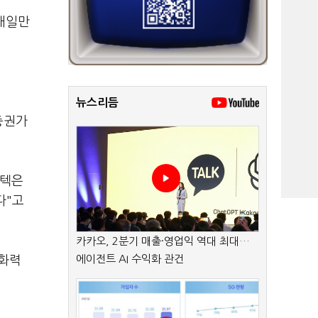
거래일만
뉴스리듬
증권가
신텍은
다"고
카카오, 2분기 매출·영업익 역대 최대…
에이전트 AI 수익화 관건
 화력