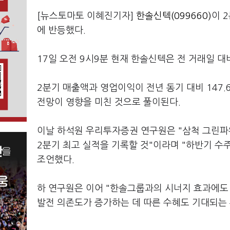
[뉴스토마토 이혜진기자]
한솔신텍(099660)
이 
에 반등했다.
17일 오전 9시9분 현재 한솔신텍은 전 거래일 대비
2분기 매출액과 영업이익이 전년 동기 대비 147
전망이 영향을 미친 것으로 풀이된다.
이날 하석원 우리투자증권 연구원은 "삼척 그린
2분기 최고 실적을 기록할 것"이라며 "하반기 수
조언했다.
하 연구원은 이어 "한솔그룹과의 시너지 효과에도
발전 의존도가 증가하는 데 따른 수혜도 기대되는