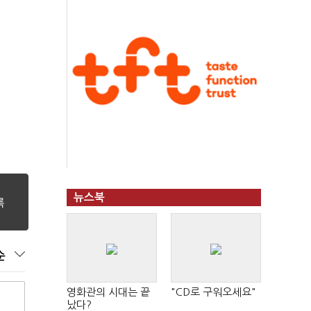
뉴스북
순
영화관의 시대는 끝
"CD로 구워오세요"
났다?