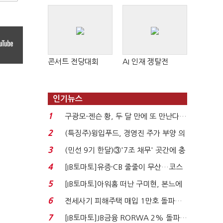
콘서트 전당대회
AI 인재 쟁탈전
인기뉴스
1
구광모-젠슨 황, 두 달 만에 또 만난다…
로봇·AI 등 논...
2
(특징주)윙입푸드, 경영진 주가 부양 의
지에 상한가...
3
(민선 9기 한달)③'7조 채무' 곳간에 충
격…추미애, 20년...
4
[IB토마토]유증·CB 줄줄이 무산…코스
닥 벌점 급증에 ...
5
[IB토마토]아워홈 떠난 구미현, 본느에
340억 베팅…가...
6
전세사기 피해주택 매입 1만호 돌파…
누적 피해자 4만2...
7
[IB토마토]JB금융 RORWA 2% 돌파…