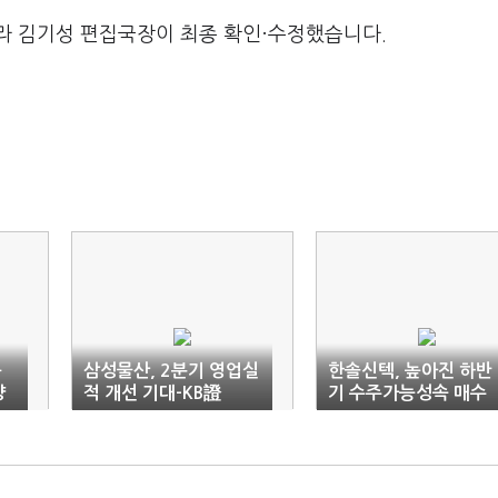
라 김기성 편집국장이 최종 확인·수정했습니다.
동
삼성물산, 2분기 영업실
한솔신텍, 높아진 하반
양
적 개선 기대-KB證
기 수주가능성속 매수
적기-우리證