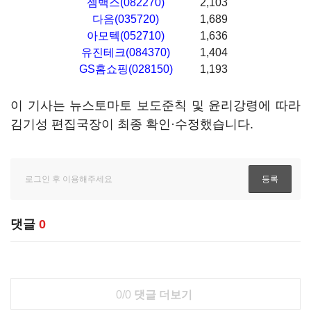
젬백스(082270)
2,103
다음(035720)
1,689
아모텍(052710)
1,636
유진테크(084370)
1,404
GS홈쇼핑(028150)
1,193
이 기사는 뉴스토마토 보도준칙 및 윤리강령에 따라
김기성 편집국장이 최종 확인·수정했습니다.
댓글
0
0/0
댓글 더보기