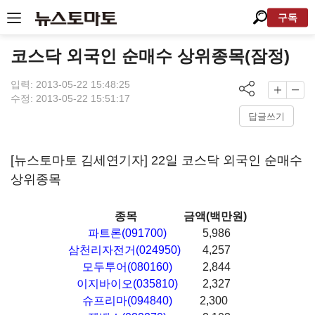
구독
코스닥 외국인 순매수 상위종목(잠정)
입력: 2013-05-22 15:48:25
수정: 2013-05-22 15:51:17
답글쓰기
[뉴스토마토 김세연기자] 22일 코스닥 외국인 순매수
상위종목
종목
금액(백만원)
파트론(091700)
5,986
삼천리자전거(024950)
4,257
모두투어(080160)
2,844
이지바이오(035810)
2,327
슈프리마(094840)
2,300