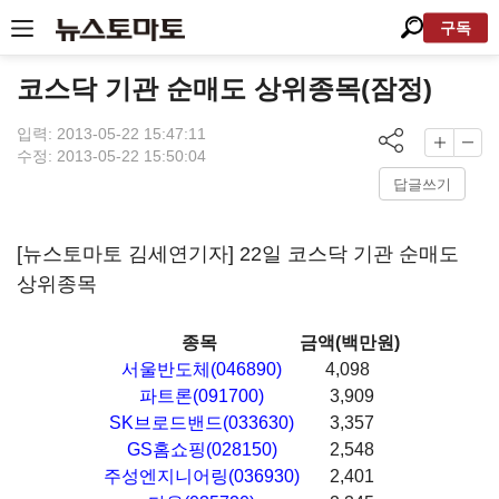
구독
코스닥 기관 순매도 상위종목(잠정)
입력: 2013-05-22 15:47:11
수정: 2013-05-22 15:50:04
답글쓰기
[뉴스토마토 김세연기자] 22일 코스닥 기관 순매도
상위종목
종목
금액(백만원)
서울반도체(046890)
4,098
파트론(091700)
3,909
SK브로드밴드(033630)
3,357
GS홈쇼핑(028150)
2,548
주성엔지니어링(036930)
2,401