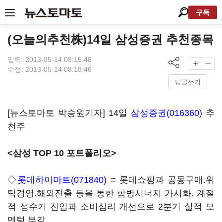
구독
(오늘의추천株)14일 삼성증권 추천종목
입력: 2013-05-14 08:15:48
수정: 2013-05-14 08:18:46
답글쓰기
[뉴스토마토 박승원기자] 14일
삼성증권(016360)
추
천주
<삼성 TOP 10 포트폴리오>
◇
롯데하이마트(071840)
= 롯데쇼핑과 공동구매.위
탁경영.해외진출 등을 통한 합병시너지 가시화. 계절
적 성수기 진입과 소비심리 개선으로 2분기 실적 모
멘텀 부각.