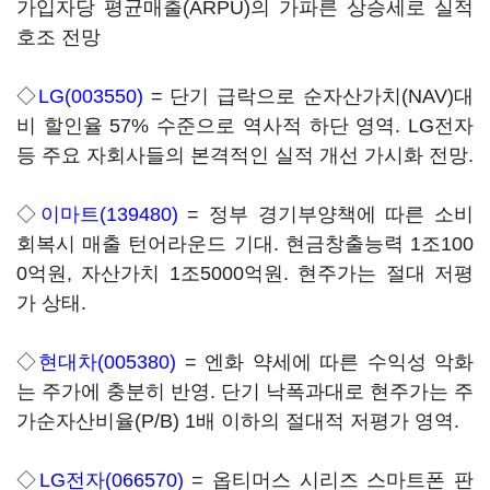
가입자당 평균매출(ARPU)의 가파른 상승세로 실적
호조 전망
◇
LG(003550)
= 단기 급락으로 순자산가치(NAV)대
비 할인율 57% 수준으로 역사적 하단 영역. LG전자
등 주요 자회사들의 본격적인 실적 개선 가시화 전망.
◇
이마트(139480)
= 정부 경기부양책에 따른 소비
회복시 매출 턴어라운드 기대. 현금창출능력 1조100
0억원, 자산가치 1조5000억원. 현주가는 절대 저평
가 상태.
◇
현대차(005380)
= 엔화 약세에 따른 수익성 악화
는 주가에 충분히 반영. 단기 낙폭과대로 현주가는 주
가순자산비율(P/B) 1배 이하의 절대적 저평가 영역.
◇
LG전자(066570)
= 옵티머스 시리즈 스마트폰 판