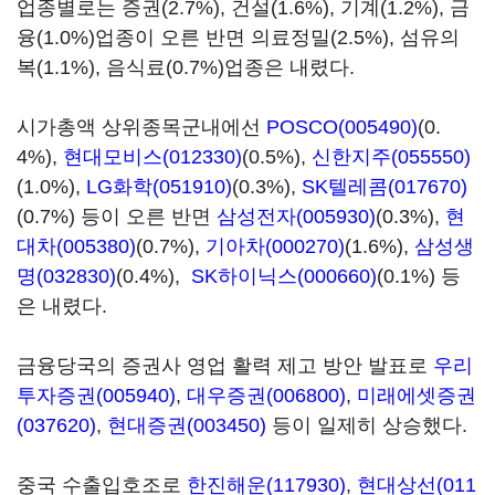
업종별로는 증권(2.7%), 건설(1.6%), 기계(1.2%), 금
융(1.0%)업종이 오른 반면 의료정밀(2.5%), 섬유의
복(1.1%), 음식료(0.7%)업종은 내렸다.
시가총액 상위종목군내에선
POSCO(005490)
(0.
4%),
현대모비스(012330)
(0.5%),
신한지주(055550)
(1.0%),
LG화학(051910)
(0.3%),
SK텔레콤(017670)
(0.7%) 등이 오른 반면
삼성전자(005930)
(0.3%),
현
대차(005380)
(0.7%),
기아차(000270)
(1.6%),
삼성생
명(032830)
(0.4%),
SK하이닉스(000660)
(0.1%) 등
은 내렸다.
금융당국의 증권사 영업 활력 제고 방안 발표로
우리
투자증권(005940)
,
대우증권(006800)
,
미래에셋증권
(037620)
,
현대증권(003450)
등이 일제히 상승했다.
중국 수출입호조로
한진해운(117930)
,
현대상선(011