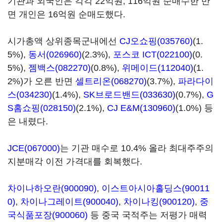
기관과 외국인은 각각 22억원, 116억원 순매수한 반
면 개인은 16억원 순매도했다.
시가총액 상위종목군내에선
CJ오쇼핑(035760)
(1.
5%),
동서(026960)
(2.3%),
포스코 ICT(022100)
(0.
5%),
젬백스(082270)
(0.8%),
위메이드(112040)
(1.
2%)가 오른 반면
셀트리온(068270)
(3.7%),
파라다이
스(034230)
(1.4%),
SK브로드밴드(033630)
(0.7%),
G
S홈쇼핑(028150)
(2.1%),
CJ E&M(130960)
(1.0%) 등
은 내렸다.
JCE(067000)
는 기관 매수로 10.4% 올라 최대주주의
지분매각 이전 가격대를 회복했다.
차이나하오란(900090)
,
이스트아시아홀딩스(90011
0)
,
차이나그레이트(900040)
,
차이나킹(900120)
,
중
국식품포장(900060)
등 중국 국적주는 저평가 매력