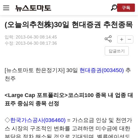
구독
(오늘의추천株)30일 현대증권 추천종목
입력: 2013-04-30 08:14:45
수정: 2013-04-30 08:17:36
답글쓰기
[뉴스토마토 한은정기자] 30일
현대증권(003450)
추
천주
<Large Cap 포트폴리오>코스피100 종목 내 업종 대
표주 중심의 종목 선정
◇
한국가스공사(036460)
= 가스요금 인상 및 천연가
스 시장의 구조적인 변화를 고려하면 미수금에 대한
부담은 점차 해소될 것으로 기대되며, 벨류에이션도