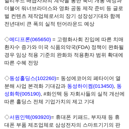
헐리우드 배급사와의 계약을 통한 북미 개봉 예정과
더불어 워너브라더스와 영화 공동 제작 준비 등 글로
벌 컨텐츠 제작업체로서의 장기 성장성기대와 함께
전년대비 큰 폭의 실적 턴어라운드 예상
◇
메디프론(065650)
= 고령화사회 진입에 따른 치매
환자수 증가와 미국 식품의약국(FDA) 정책이 완화될
경우 임상 적용 기준의 완화와 적용환자 범위 확대에
따른 수혜 전망
◇
동성홀딩스(102260)
= 동성에코어의 폐타이어 열
분해 사업 본격화 기대감과
동성하이켐(013450)
,
동
성화학(005190)
, #화인텍 등 자회사들의 실적 개선에
따른 홀딩스 전체 기업가치의 제고 기대
◇
서원인텍(093920)
= 휴대폰 키패드, 부자재 등 휴
대폰 부품 제조업체로 삼성전자의 스마트기기의 판