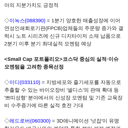
아의 지분가치도 긍정적
◇
이녹스(088390)
= 1분기 양호한 매출성장에 이어
연성인쇄회로기판(FPCB)업체들의 주문량 증가와 갤
럭시 노트 시리즈에 신규 디지타이저 소재 납품으로
2분기 이후 분기 최대실적 모멘텀 예상
<Small Cap 포트폴리오>코스닥 중심의 실적·이슈
모멘텀을 고려한 종목선정
◇
이디(033110)
= 지방세포와 줄기세포를 자동으로
추출할 수 있는 바이오장비 '셀디스'의 판매 확대 등
'쁘띠성형' 분야에서의 신성장 모멘텀 및 기존 교육장
비 수주증가에 따른 실적 호전 기대
◇
레드로버(060300)
= 3D애니메이션 '넛잡'이 유명