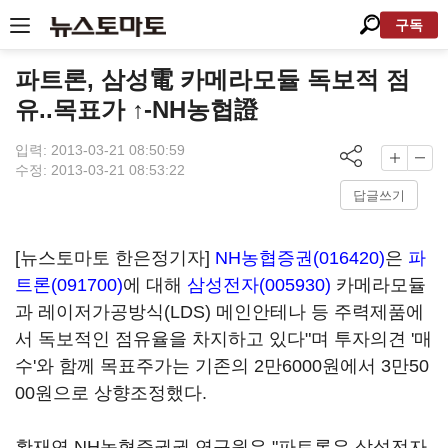
구독
파트론, 삼성電 카메라모듈 독보적 점
유..목표가 ↑-NH농협證
입력: 2013-03-21 08:50:59
수정: 2013-03-21 08:53:22
답글쓰기
[뉴스토마토 한은정기자]
NH농협증권(016420)
은
파
트론(091700)
에 대해
삼성전자(005930)
카메라모듈
과 레이저가공방식(LDS) 메인안테나 등 주력제품에
서 독보적인 점유율을 차지하고 있다"며 투자의견 '매
수'와 함께 목표주가는 기존의 2만6000원에서 3만50
00원으로 상향조정했다.
황재연 NH농협증권권 연구원은 "파트론은 삼성전자