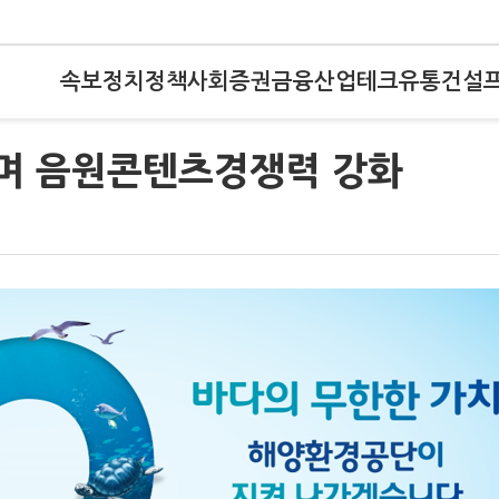
속보
정치
정책
사회
증권
금융
산업
테크
유통
건설
하며 음원콘텐츠경쟁력 강화