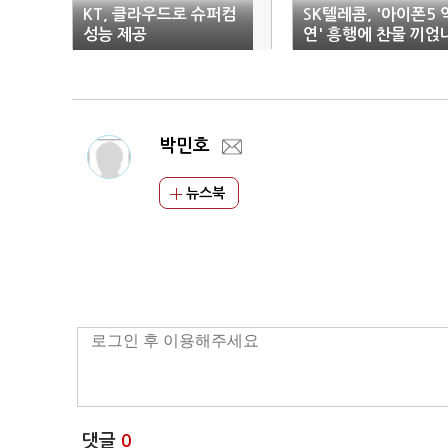
KT, 클라우드로 슈퍼컴
SK텔레콤, '아이폰5 
성능 제공
연' 흥행에 찬물 끼얹
박민호
뉴스북
댓글
0