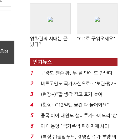
영화관의 시대는 끝
"CD로 구워오세요"
났다?
인기뉴스
1
구광모-젠슨 황, 두 달 만에 또 만난다…
로봇·AI 등 논...
2
비트코인도 국가자산으로…'보관·평가·
처분' 기준은 ...
3
(현장+)"팔 생각 접고 호가 높여
요"…'덜 똘똘한 한 채' 20...
4
(현장+)"12일엔 물건 다 들어와요"…
빈 매대 채우며 문 연 ...
5
중국 이어 대만도 설비투자…메모리 ‘삼
국전쟁’
6
이 대통령 "국가폭력 피해자에 사과…
적극적 조사로 진...
7
(특징주)윙입푸드, 경영진 주가 부양 의