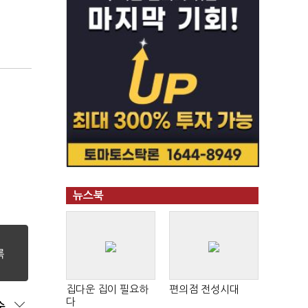
뉴스북
집다운 집이 필요하
편의점 전성시대
다
순