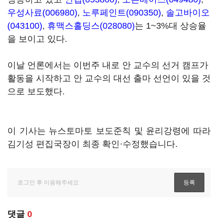
우성사료(006980)
,
노루페인트(090350)
,
솔고바이오
(043100)
,
휴맥스홀딩스(028080)
는 1~3%대 상승율
을 보이고 있다.
이날 언론에서는 이번주 내로 안 교수의 선거 캠프가
활동을 시작하고 안 교수의 대선 출마 선언이 있을 것
으로 보도했다.
이 기사는 뉴스토마토 보도준칙 및 윤리강령에 따라
김기성 편집국장이 최종 확인·수정했습니다.
댓글
0