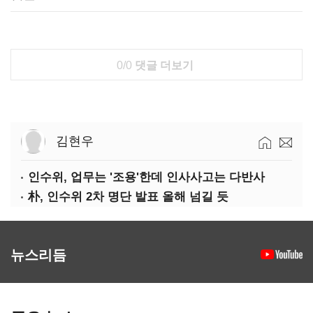
0/0
댓글 더보기
김현우
인수위, 업무는 '조용'한데 인사사고는 다반사
朴, 인수위 2차 명단 발표 올해 넘길 듯
뉴스리듬