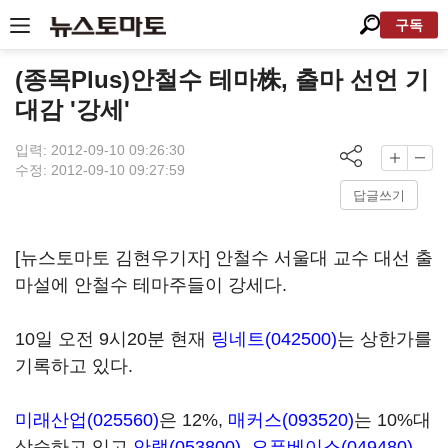
구독
(종목Plus)안철수 테마株, 출마 선언 기
대감 '강세'
입력: 2012-09-10 09:26:30
수정: 2012-09-10 09:27:59
답글쓰기
[뉴스토마토 김현우기자] 안철수 서울대 교수 대선 출
마설에 안철수 테마주들이 강세다.
10일 오전 9시20분 현재
링네트(042500)
는 상한가를
기록하고 있다.
미래산업(025560)
은 12%,
매커스(093520)
는 10%대
상승하고 있고
안랩(053800)
,
오픈베이스(049480)
,