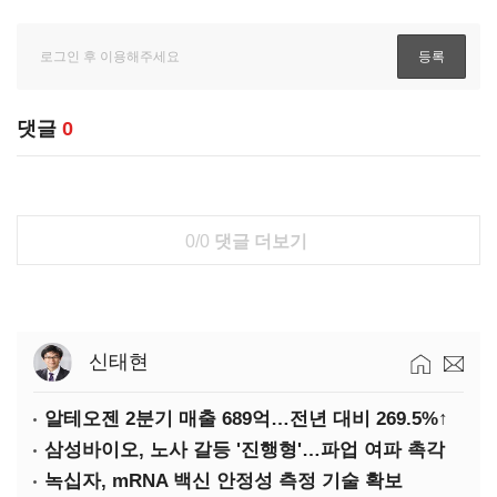
댓글
0
0/0
댓글 더보기
신태현
알테오젠 2분기 매출 689억…전년 대비 269.5%↑
삼성바이오, 노사 갈등 '진행형'…파업 여파 촉각
녹십자, mRNA 백신 안정성 측정 기술 확보